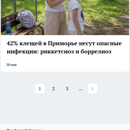
42% клещей в Приморье несут опасные
инфекции: риккетсиоз и боррелиоз
29 мая
1
2
3
...