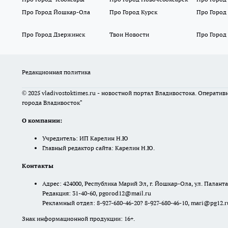
Про Город Йошкар-Ола
Про Город Курск
Про Город
Про Город Дзержинск
Твои Новости
Про Город
Редакционная политика
© 2025 vladivostoktimes.ru - новостной портал Владивостока. Операти
города Владивосток"
О компании:
Учредитель: ИП Карелин Н.Ю
Главный редактор сайта: Карелин Н.Ю.
Контакты
Адрес: 424000, Республика Марий Эл, г. Йошкар-Ола, ул. Палантая
Редакция: 31-40-60, pgorod12@mail.ru
Рекламный отдел: 8-927-680-46-20? 8-927-680-46-10, mari@pg12.r
Знак информационной продукции: 16+.