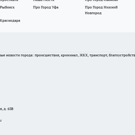
 Рыбинск
Про Город Уфа
Про Город Нижний
Новгород
 Краснодара
вные новости города: происшествия, криминал, ЖКХ, транспорт, благоустройст
, д. 63В
u