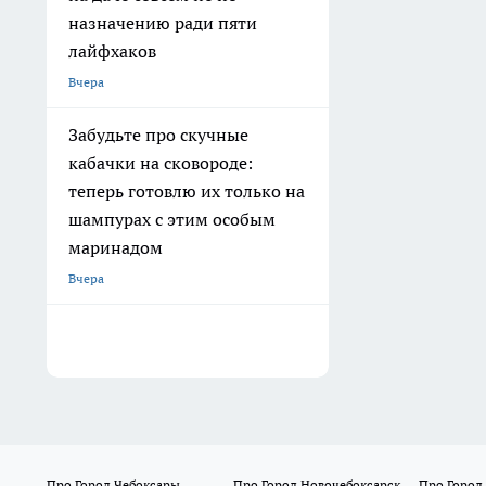
назначению ради пяти
лайфхаков
Вчера
Забудьте про скучные
кабачки на сковороде:
теперь готовлю их только на
шампурах с этим особым
маринадом
Вчера
Про Город Чебоксары
Про Город Новочебоксарск
Про Город