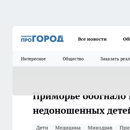
Все новости
Об
Интересное
Общество
Заказать рек
Приморье обогнало 
недоношенных дете
Дети
Медицина
Минздрав
При