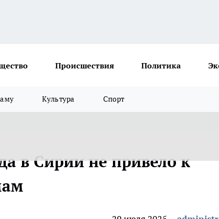
щество
Происшествия
Политика
Эк
ламу
Культура
Спорт
да в Сирии не привело к
мам
29 июля 2025
administr