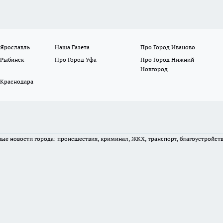
 Ярославль
Наша Газета
Про Город Иваново
 Рыбинск
Про Город Уфа
Про Город Нижний
Новгород
 Краснодара
вные новости города: происшествия, криминал, ЖКХ, транспорт, благоустройст