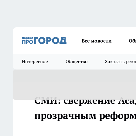
Все новости
Об
Интересное
Общество
Заказать рек
СМИ: свержение Аса
прозрачным рефор