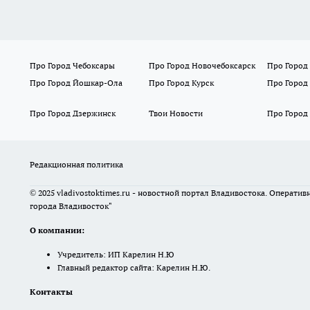
Про Город Чебоксары
Про Город Новочебоксарск
Про Город
Про Город Йошкар-Ола
Про Город Курск
Про Город
Про Город Дзержинск
Твои Новости
Про Город
Редакционная политика
© 2025 vladivostoktimes.ru - новостной портал Владивостока. Операти
города Владивосток"
О компании:
Учредитель: ИП Карелин Н.Ю
Главный редактор сайта: Карелин Н.Ю.
Контакты