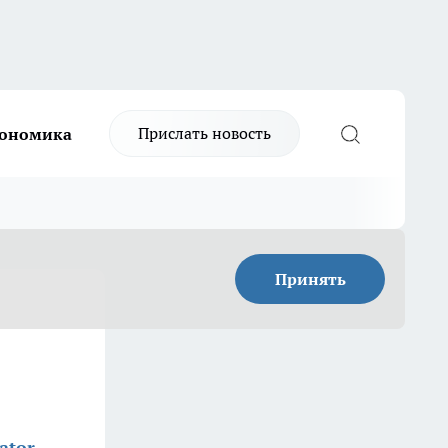
Прислать новость
ономика
Принять
ator