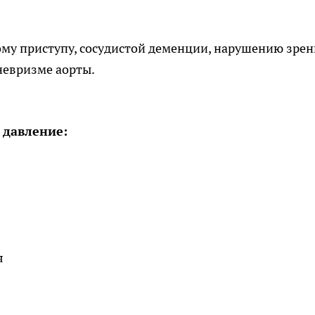
му приступу, сосудистой деменции, нарушению зрен
невризме аорты.
 давление:
я