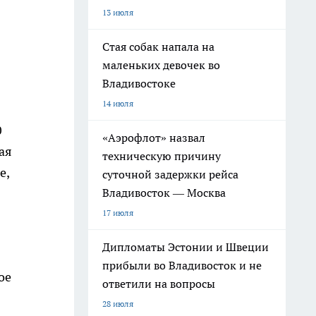
13 июля
Стая собак напала на
маленьких девочек во
Владивостоке
14 июля
0
«Аэрофлот» назвал
ая
техническую причину
е,
суточной задержки рейса
Владивосток — Москва
17 июля
Дипломаты Эстонии и Швеции
прибыли во Владивосток и не
ое
ответили на вопросы
28 июля