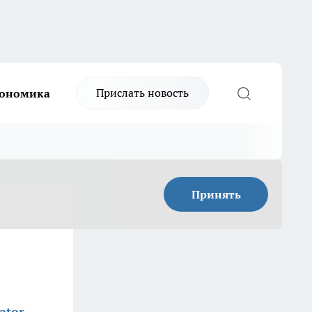
Прислать новость
ономика
Принять
ator