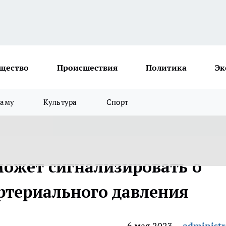
щество
Происшествия
Политика
Эк
ламу
Культура
Спорт
ожет сигнализировать о
ртериального давления
6 мая 2023
administr