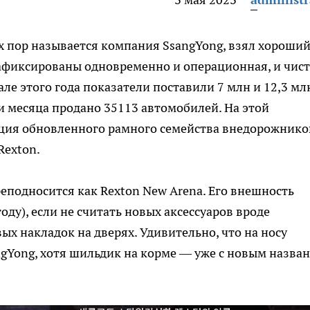
их пор называется компания SsangYong, взял хороши
 зафиксированы одновременно и операционная, и чис
але этого года показатели поставили 7 млн и 12,3 мл
и месяца продано 35113 автомобилей. На этой
ция обновленного рамного семейства внедорожнико
Rexton.
подносится как Rexton New Arena. Его внешность
оду), если не считать новых аксессуаров вроде
х накладок на дверях. Удивительно, что на носу
gYong, хотя шильдик на корме — уже с новым назва