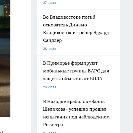
27 июля
Во Владивостоке погиб
основатель Динамо-
Владивосток и тренер Эдуард
Сандлер
28 июля
В Приморье формируют
мобильные группы БАРС для
защиты объектов от БПЛА
28 июля
В Находке краболов «Залив
Шелихова» успешно прошел
испытания под наблюдением
Регистра
),
27 июля