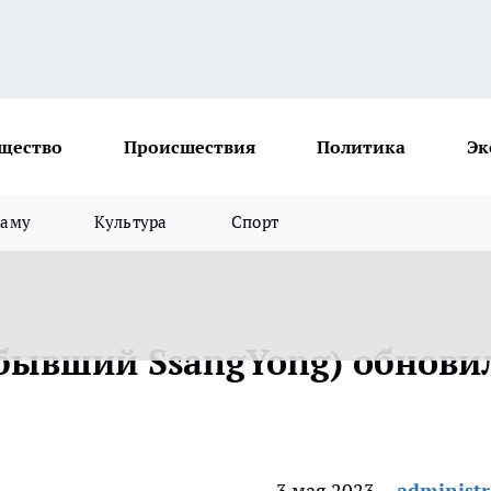
щество
Происшествия
Политика
Эк
ламу
Культура
Спорт
(бывший SsangYong) обнови
3 мая 2023
administr