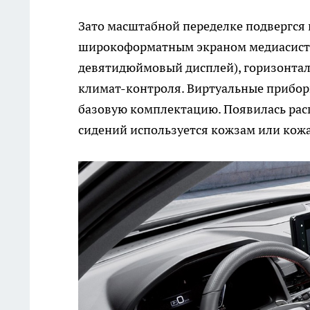
Зато масштабной переделке подвергся 
широкоформатным экраном медиасисте
девятидюймовый дисплей), горизонта
климат-контроля. Виртуальные приборы
базовую комплектацию. Появилась расш
сидений используется кожзам или кожа