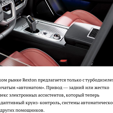
ом рынке Rexton предлагается только с турбодизеле
упенчатым «автоматом». Привод — задний или жестко
кс электронных ассистентов, который теперь
 адаптивный круиз-контроль, системы автоматическо
д других помощников.