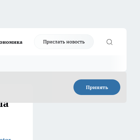
Прислать новость
ономика
Принять
ла
ator