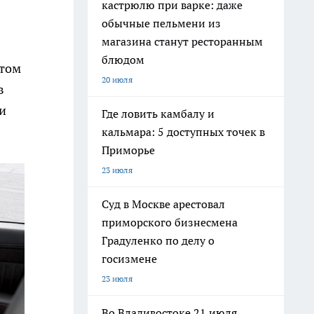
кастрюлю при варке: даже
обычные пельмени из
магазина станут ресторанным
блюдом
ьтом
20 июля
в
и
Где ловить камбалу и
кальмара: 5 доступных точек в
Приморье
23 июля
Суд в Москве арестовал
приморского бизнесмена
Градуленко по делу о
госизмене
23 июля
Во Владивостоке 21 июля