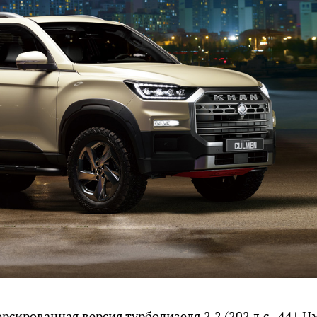
сированная версия турбодизеля 2.2 (202 л.с., 441 Нм