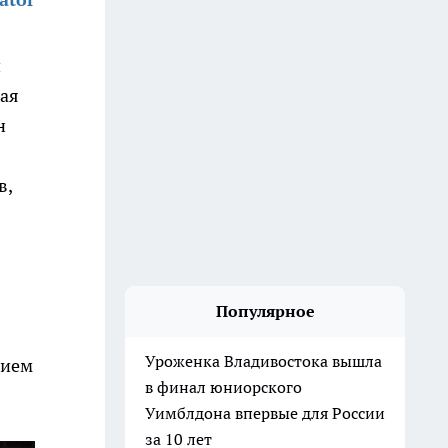
й
тая
н
в,
Популярное
Уроженка Владивостока вышла
нием
в финал юниорского
Уимблдона впервые для России
за 10 лет