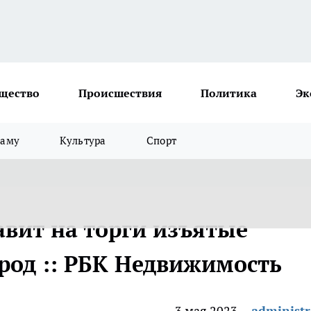
щество
Происшествия
Политика
Эк
ламу
Культура
Спорт
авит на торги изъятые
ород :: РБК Недвижимость
3 мая 2023
administr