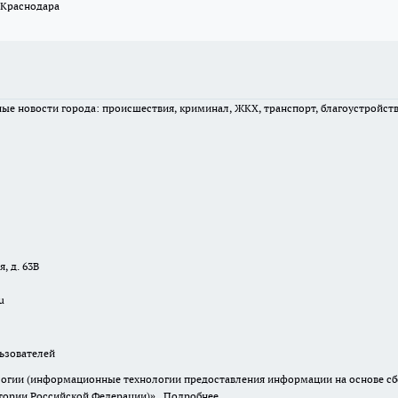
 Краснодара
вные новости города: происшествия, криминал, ЖКХ, транспорт, благоустройст
, д. 63В
u
зователей
гии (информационные технологии предоставления информации на основе сбор
итории Российской Федерации)».
Подробнее