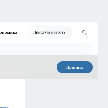
Прислать новость
ономика
Принять
ator