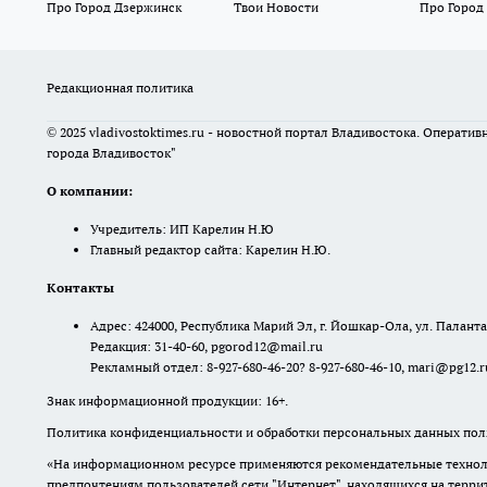
Про Город Дзержинск
Твои Новости
Про Город
Редакционная политика
© 2025 vladivostoktimes.ru - новостной портал Владивостока. Операти
города Владивосток"
О компании:
Учредитель: ИП Карелин Н.Ю
Главный редактор сайта: Карелин Н.Ю.
Контакты
Адрес: 424000, Республика Марий Эл, г. Йошкар-Ола, ул. Палантая
Редакция: 31-40-60, pgorod12@mail.ru
Рекламный отдел: 8-927-680-46-20? 8-927-680-46-10, mari@pg12.r
Знак информационной продукции: 16+.
Политика конфиденциальности и обработки персональных данных поль
«На информационном ресурсе применяются рекомендательные техноло
предпочтениям пользователей сети "Интернет", находящихся на терр