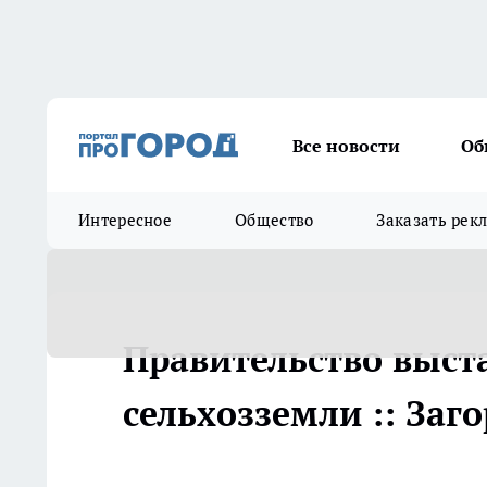
Все новости
Об
Интересное
Общество
Заказать рек
Правительство выст
сельхозземли :: Заг