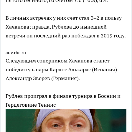
пятого сеянного, со счетом 7:6 (10:8), 6:4.
В личных встречах у них счет стал 3–2 в пользу
Хачанова; правда, Рублева до нынешней
встречи он последний раз побеждал в 2019 году.
adv.rbc.ru
Следующим соперником Хачанова станет
победитель пары Карлос Алькарас (Испания) —
Александр Зверев (Германия).
Рублев проиграл в финале турнира в Боснии и
Герцеговине
Теннис