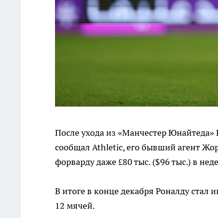
После ухода из «Манчестер Юнайтеда» Р
сообщал Athletic, его бывший агент Жо
форварду даже £80 тыс. ($96 тыс.) в н
В итоге в конце декабря Роналду стал 
12 мячей.