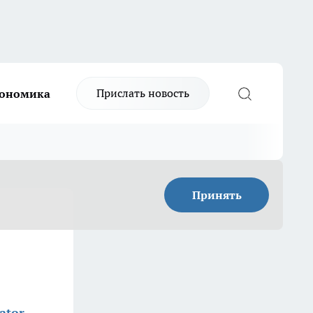
Прислать новость
ономика
Принять
ator