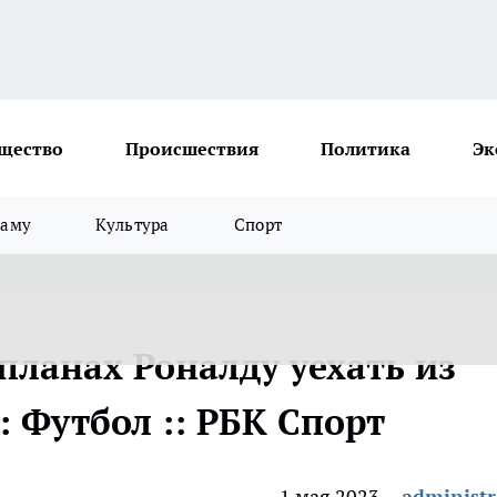
щество
Происшествия
Политика
Эк
ламу
Культура
Спорт
 планах Роналду уехать из
: Футбол :: РБК Спорт
1 мая 2023
administr