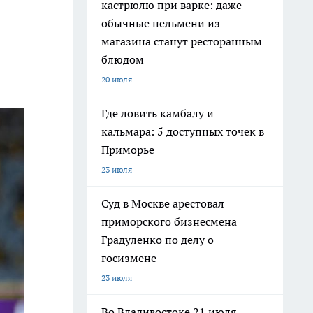
кастрюлю при варке: даже
обычные пельмени из
магазина станут ресторанным
блюдом
20 июля
Где ловить камбалу и
кальмара: 5 доступных точек в
Приморье
23 июля
Суд в Москве арестовал
приморского бизнесмена
Градуленко по делу о
госизмене
23 июля
Во Владивостоке 21 июля