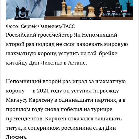
Фото: Сергей Фадеичев/ТАСС
Российский гроссмейстер Ян Непомнящий
второй раз подряд не смог завоевать мировую
шахматную корону, уступив на тай-брейке
китайцу Дин Лижэню в Астане.
Непомнящий второй раз играл за шахматную
корону — в 2021 году он уступил норвежцу
Магнусу Карлсену в одиннадцати партиях, а в
прошлом году снова победил на турнире
претендентов. Карлсен отказался защищать
титул, и соперником россиянина стал Дин
Лижэнь.