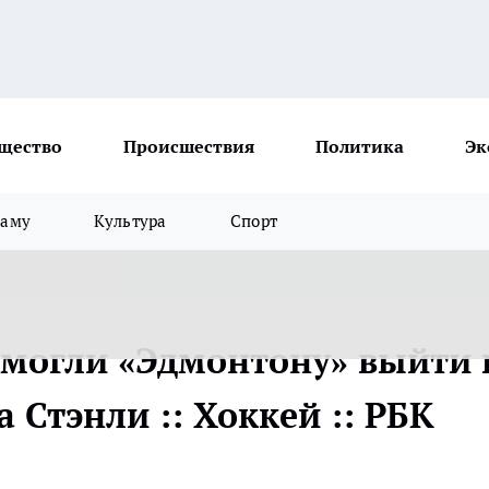
щество
Происшествия
Политика
Эк
ламу
Культура
Спорт
омогли «Эдмонтону» выйти 
 Стэнли :: Хоккей :: РБК