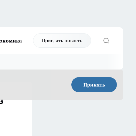
Прислать новость
ономика
Принять
в