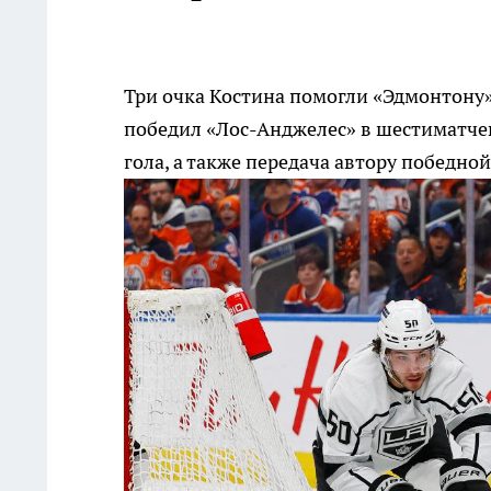
Три очка Костина помогли «Эдмонтону
победил «Лос-Анджелес» в шестиматчев
гола, а также передача автору победн