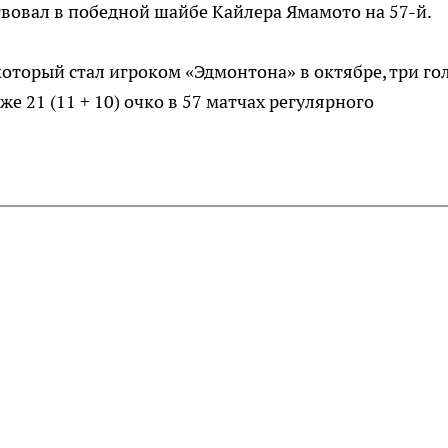
ствовал в победной шайбе Кайлера Ямамото на 57-й.
который стал игроком «Эдмонтона» в октябре, три го
же 21 (11 + 10) очко в 57 матчах регулярного