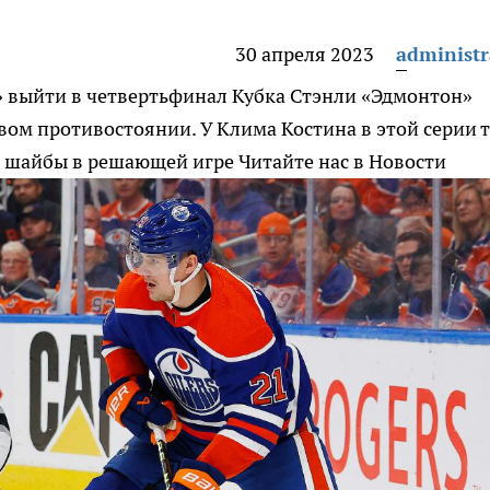
30 апреля 2023
administr
» выйти в четвертьфинал Кубка Стэнли
«Эдмонтон»
ом противостоянии. У Клима Костина в этой серии 
ой шайбы в решающей игре
Читайте нас в Новости