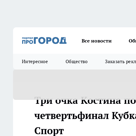
Все новости
Об
Интересное
Общество
Заказать рек
Три очка Костина п
четвертьфинал Кубка
Спорт