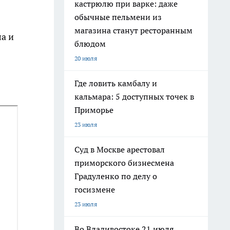
кастрюлю при варке: даже
обычные пельмени из
магазина станут ресторанным
ла и
блюдом
20 июля
Где ловить камбалу и
кальмара: 5 доступных точек в
Приморье
23 июля
Суд в Москве арестовал
приморского бизнесмена
Градуленко по делу о
госизмене
23 июля
Во Владивостоке 21 июля