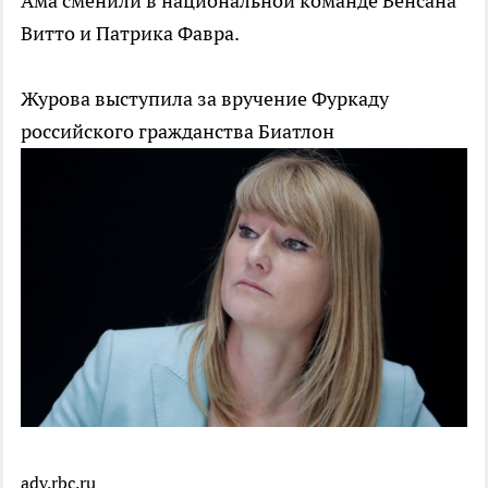
Ама сменили в национальной команде Венсана
Витто и Патрика Фавра.
Журова выступила за вручение Фуркаду
российского гражданства
Биатлон
adv.rbc.ru