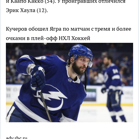
и Каапо Какко (54). У проигравших отличился
Эрик Хаула (12).
Кучеров обошел Ягра по матчам с тремя и более
очками в плей-офф НХЛ
Хоккей
adv.rbc.ru