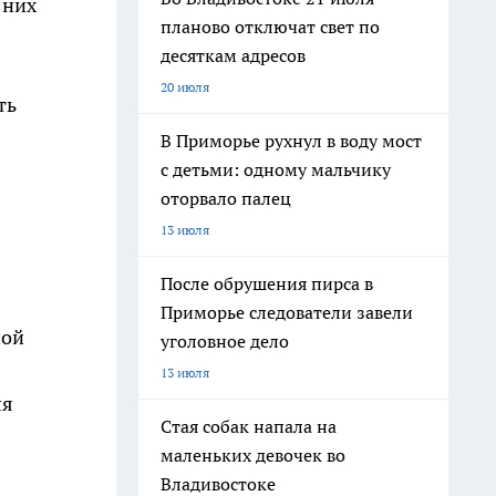
 них
планово отключат свет по
десяткам адресов
20 июля
ть
В Приморье рухнул в воду мост
с детьми: одному мальчику
оторвало палец
13 июля
После обрушения пирса в
Приморье следователи завели
ной
уголовное дело
13 июля
ля
Стая собак напала на
маленьких девочек во
Владивостоке