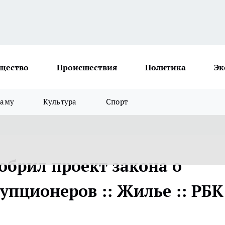
щество
Происшествия
Политика
Эк
ламу
Культура
Спорт
обрил проект закона о
упционеров :: Жилье :: РБК