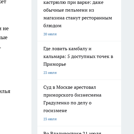
жет
кастрюлю при варке: даже
обычные пельмени из
магазина станут ресторанным
блюдом
и не
20 июля
ные
.
Где ловить камбалу и
кальмара: 5 доступных точек в
Приморье
23 июля
Суд в Москве арестовал
илья
приморского бизнесмена
Градуленко по делу о
госизмене
23 июля
Во Владивостоке 21 июля