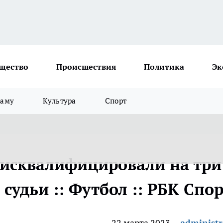
щество
Происшествия
Политика
Эк
ламу
Культура
Спорт
дисквалифицировали на три
 судьи :: Футбол :: РБК Спо
22 марта 2023
administr