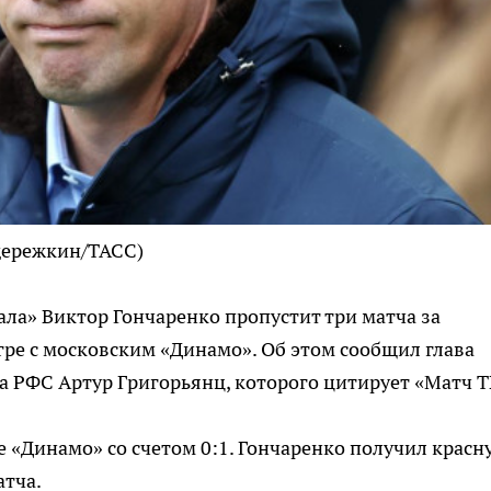
дережкин/ТАСС)
ала» Виктор Гончаренко пропустит три матча за
гре с московским «Динамо». Об этом сообщил глава
 РФС Артур Григорьянц, которого цитирует «Матч Т
е «Динамо» со счетом 0:1. Гончаренко получил красн
атча.