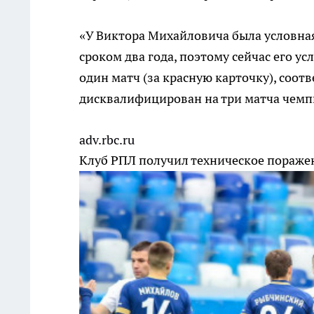
«У Виктора Михайловича была условна
сроком два года, поэтому сейчас его 
один матч (за красную карточку), соот
дисквалифицирован на три матча чемпи
adv.rbc.ru
Клуб РПЛ получил техническое пораже