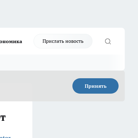
Прислать новость
ономика
Принять
рт
ator