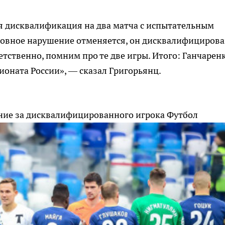
я дисквалификация на два матча с испытательным
условное нарушение отменяется, он дисквалифицирова
ветственно, помним про те две игры. Итого: Ганчарен
оната России», — сказал Григорьянц.
ние за дисквалифицированного игрока
Футбол