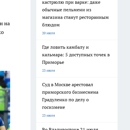
кастрюлю при варке: даже
обычные пельмени из
магазина станут ресторанным
н на
блюдом
ко
20 июля
Где ловить камбалу и
кальмара: 5 доступных точек в
Приморье
23 июля
Суд в Москве арестовал
приморского бизнесмена
Градуленко по делу о
госизмене
23 июля
Во Владивостоке 21 июля