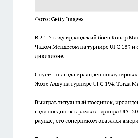
Фото: Getty Images
В 2015 году ирландский боец Конор Ма
Чадом Мендесом на турнире UFC 189 и
дивизионе.
Спустя полгода ирландец нокаутировал
Жозе Алду на турнире UFC 194. Тогда М
Выиграв титульный поединок, ирландец
году поединок в рамках турнира UFC 2
раунде; его соперником оказался амер