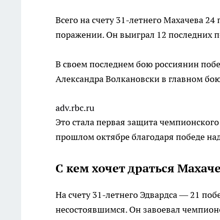
Всего на счету 31-летнего Махачева 2
поражении. Он выиграл 12 последних 
В своем последнем бою россиянин поб
Александра Волкановски в главном бою
adv.rbc.ru
Это стала первая защита чемпионского 
прошлом октябре благодаря победе на
С кем хочет драться Махач
На счету 31-летнего Эдвардса — 21 по
несостоявшимся. Он завоевал чемпионс