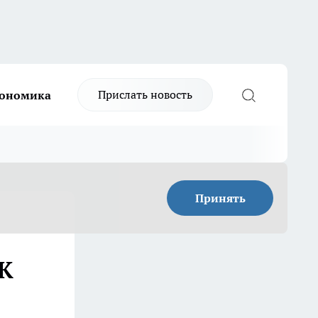
Прислать новость
ономика
Принять
БК