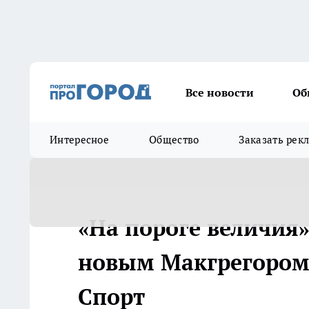
Все новости
Об
Интересное
Общество
Заказать рек
«На пороге величия»
новым Макгрегором в
Спорт