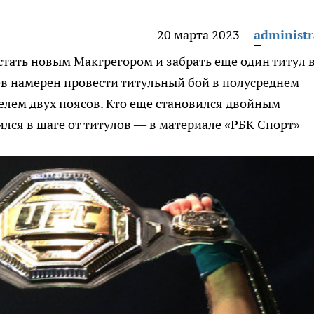
20 марта 2023
administr
стать новым Макгрегором и забрать еще один титул 
ев намерен провести титульный бой в полусреднем
телем двух поясов. Кто еще становился двойным
лся в шаге от титулов — в материале «РБК Спорт»