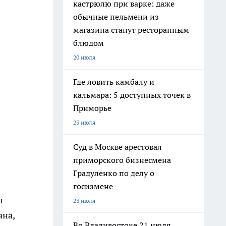
кастрюлю при варке: даже
обычные пельмени из
магазина станут ресторанным
блюдом
20 июля
Где ловить камбалу и
кальмара: 5 доступных точек в
Приморье
23 июля
Суд в Москве арестовал
приморского бизнесмена
Градуленко по делу о
госизмене
н
23 июля
ана,
Во Владивостоке 21 июля