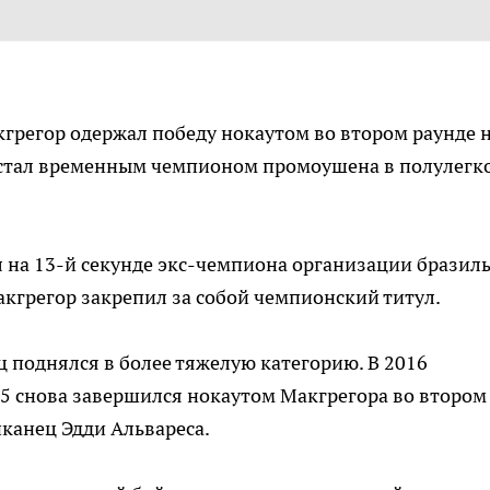
кгрегор одержал победу нокаутом во втором раунде 
 стал временным чемпионом промоушена в полулегк
 на 13-й секунде экс-чемпиона организации бразил
акгрегор закрепил за собой чемпионский титул.
 поднялся в более тяжелую категорию. В 2016
05 снова завершился нокаутом Макгрегора во втором
иканец Эдди Альвареса.