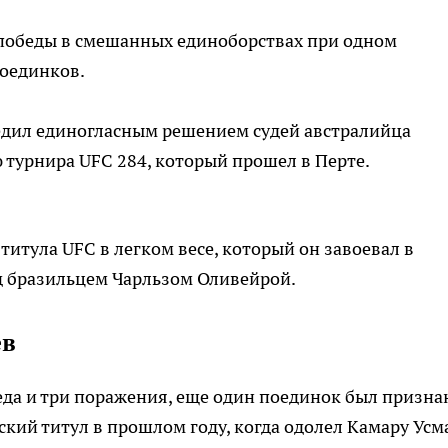
4 победы в смешанных единоборствах при одном
поединков.
едил единогласным решением судей австралийца
 турнира UFC 284, который прошел в Перте.
титула UFC в легком весе, который он завоевал в
д бразильцем Чарльзом Оливейрой.
ев
беда и три поражения, еще один поединок был призна
кий титул в прошлом году, когда одолел Камару Усм