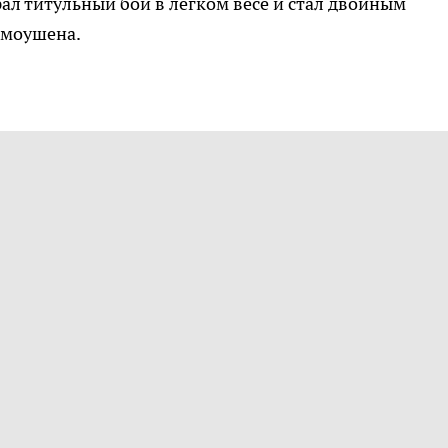
ал титульный бой в легком весе и стал двойным
омоушена.