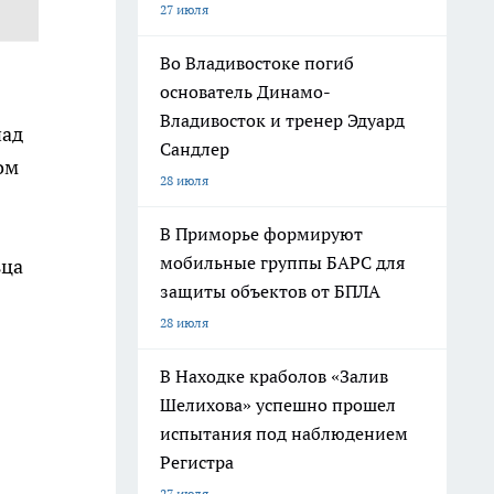
27 июля
Во Владивостоке погиб
основатель Динамо-
Владивосток и тренер Эдуард
над
Сандлер
ом
28 июля
В Приморье формируют
мобильные группы БАРС для
ьца
защиты объектов от БПЛА
28 июля
В Находке краболов «Залив
Шелихова» успешно прошел
испытания под наблюдением
Регистра
27 июля