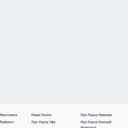
 Ярославль
Наша Газета
Про Город Иваново
 Рыбинск
Про Город Уфа
Про Город Нижний
Новгород