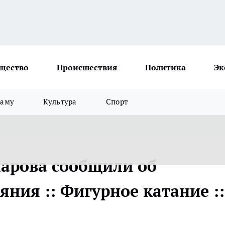
щество
Происшествия
Политика
Эк
ламу
Культура
Спорт
арова сообщили об
яния :: Фигурное катание ::