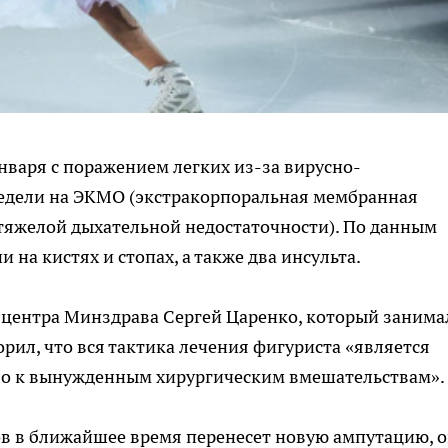
нваря с поражением легких из-за вирусно-
едели на ЭКМО (экстракорпоральная мембранная
 тяжелой дыхательной недостаточности). По данным
на кистях и стопах, а также два инсульта.
центра Минздрава Сергей Царенко, который занима
рил, что вся тактика лечения фигуриста «является
ло к вынужденным хирургическим вмешательствам».
ров в ближайшее время перенесет новую ампутацию, 