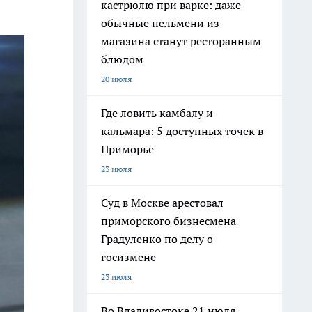
кастрюлю при варке: даже
обычные пельмени из
магазина станут ресторанным
блюдом
20 июля
Где ловить камбалу и
кальмара: 5 доступных точек в
Приморье
23 июля
Суд в Москве арестовал
приморского бизнесмена
Градуленко по делу о
госизмене
23 июля
Во Владивостоке 21 июля