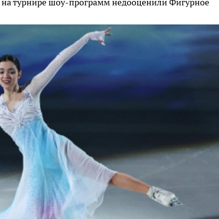
й на турнире шоу-программ недооценили
Фигурное