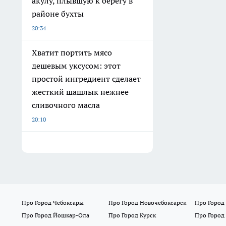
акулу, плывшую к берегу в
районе бухты
20:34
Хватит портить мясо
дешевым уксусом: этот
простой ингредиент сделает
жесткий шашлык нежнее
сливочного масла
20:10
Про Город Чебоксары
Про Город Новочебоксарск
Про Город
Про Город Йошкар-Ола
Про Город Курск
Про Город