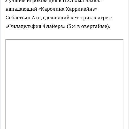
Лучшим игроком дня в НХЛ был назвал
нападающий «Каролина Харрикейнз»
Себастьян Ахо, сделавший хет-трик в игре с
«Филадельфия Флайерз» (5:4 в овертайме).