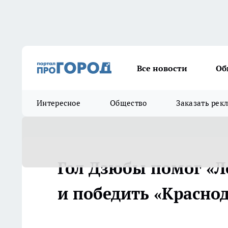
Все новости
Об
Интересное
Общество
Заказать рек
Гол Дзюбы помог «Л
и победить «Краснод