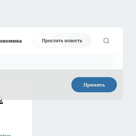
Прислать новость
ономика
Принять
2
ator