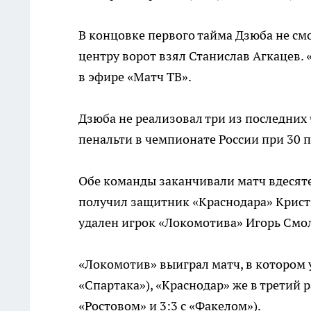
В концовке первого тайма Дзюба не смо
центру ворот взял Станислав Агкацев. 
в эфире «Матч ТВ».
Дзюба не реализовал три из последних ч
пенальти в чемпионате России при 30 
Обе команды заканчивали матч вдесяте
получил защитник «Краснодара» Кристи
удален игрок «Локомотива» Игорь Смо
«Локомотив» выиграл матч, в котором ус
«Спартака»), «Краснодар» же в третий ра
«Ростовом» и 3:3 с «Факелом»).