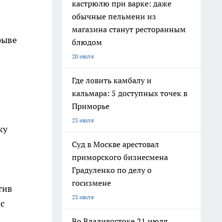
кастрюлю при варке: даже
обычные пельмени из
магазина станут ресторанным
рыве
блюдом
20 июля
Где ловить камбалу и
кальмара: 5 доступных точек в
Приморье
23 июля
ку
Суд в Москве арестовал
приморского бизнесмена
Градуленко по делу о
госизмене
тив
23 июля
 с
Во Владивостоке 21 июля