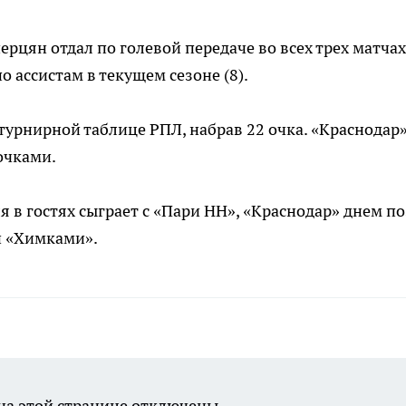
рцян отдал по голевой передаче во всех трех матчах
о ассистам в текущем сезоне (8).
турнирной таблице РПЛ, набрав 22 очка. «Краснодар
очками.
 в гостях сыграет с «Пари НН», «Краснодар» днем п
и «Химками».
а этой странице отключены.