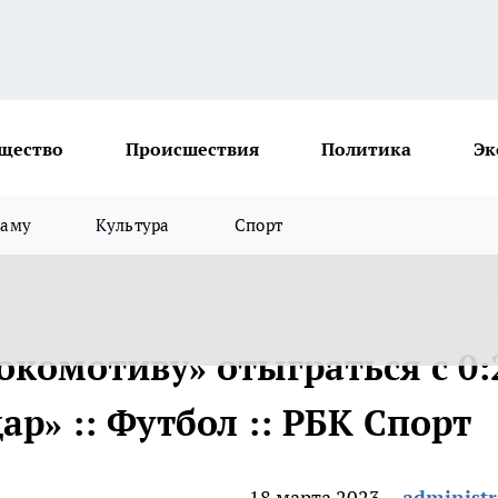
щество
Происшествия
Политика
Эк
ламу
Культура
Спорт
окомотиву» отыграться с 0:
ар» :: Футбол :: РБК Спорт
18 марта 2023
administr