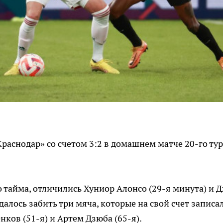
аснодар» со счетом 3:2 в домашнем матче 20-го тур
о тайма, отличились Хуниор Алонсо (29-я минута) и 
далось забить три мяча, которые на свой счет записа
ков (51-я) и Артем Дзюба (65-я).