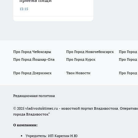
приема пищи
13:15
Про Город Чебоксары
Про Город Новочебоксарск
Про Город
Про Город Йошкар-Ола
Про Город Курск
Про Город
Про Город Дзержинск
Твои Новости
Про Город
Редакционная политика
© 2025 vladivostoktimes.ru - новостной портал Владивостока. Операти
города Владивосток"
О компании:
Учредитель: ИП Карелин Н.Ю