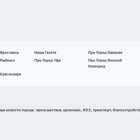
 Ярославль
Наша Газета
Про Город Иваново
 Рыбинск
Про Город Уфа
Про Город Нижний
Новгород
 Краснодара
вные новости города: происшествия, криминал, ЖКХ, транспорт, благоустройст