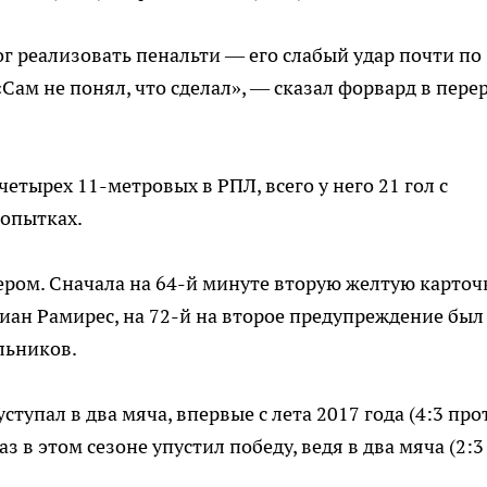
г реализовать пенальти — его слабый удар почти по
«Сам не понял, что сделал», — сказал форвард в пере
етырех 11-метровых в РПЛ, всего у него 21 гол с
попытках.
ром. Сначала на 64-й минуте вторую желтую карточ
ан Рамирес, на 72-й на второе предупреждение был
льников.
тупал в два мяча, впервые с лета 2017 года (4:3 про
з в этом сезоне упустил победу, ведя в два мяча (2:3