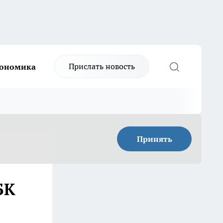
Прислать новость
ономика
Принять
БК