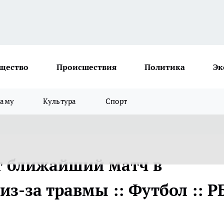
щество
Происшествия
Политика
Эк
ламу
Культура
Спорт
т ближайший матч в
з-за травмы :: Футбол :: Р