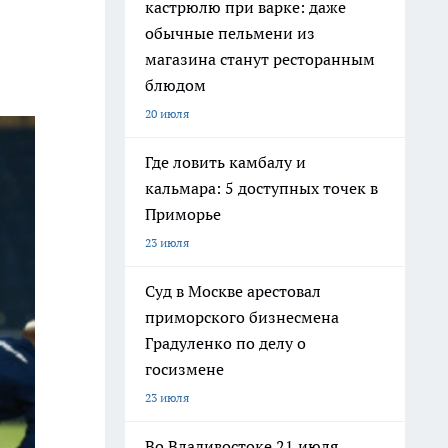
кастрюлю при варке: даже
обычные пельмени из
магазина станут ресторанным
блюдом
20 июля
Где ловить камбалу и
кальмара: 5 доступных точек в
Приморье
23 июля
Суд в Москве арестовал
приморского бизнесмена
Градуленко по делу о
госизмене
23 июля
Во Владивостоке 21 июля