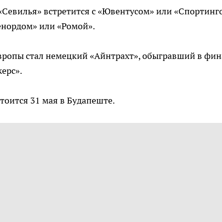
Севилья» встретится с «Ювентусом» или «Спортинг
енордом» или «Ромой».
вропы стал немецкий «Айнтрахт», обыгравший в фин
ерс».
оится 31 мая в Будапеште.