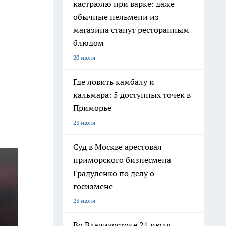
кастрюлю при варке: даже
обычные пельмени из
магазина станут ресторанным
блюдом
20 июля
Где ловить камбалу и
кальмара: 5 доступных точек в
Приморье
23 июля
Суд в Москве арестовал
приморского бизнесмена
Градуленко по делу о
госизмене
23 июля
Во Владивостоке 21 июля