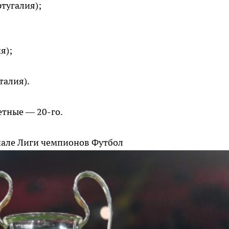
тугалия);
я);
талия).
етные — 20-го.
инале Лиги чемпионов
Футбол