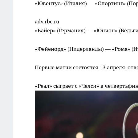
«Ювентус» (Италия) — «Спортинг» (Пор
adv.rbc.ru
«Байер» (Германия) — «Юнион» (Бельги
«Фейенорд» (Нидерланды) — «Рома» (И
Первые матчи состоятся 13 апреля, отв
«Реал» сыграет с «Челси» в четвертьф