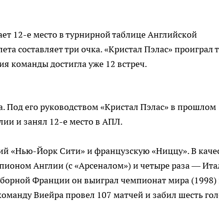
ает 12-е место в турнирной таблице Английской
ета составляет три очка. «Кристал Пэлас» проиграл 
ия команды достигла уже 12 встреч.
а. Под его руководством «Кристал Пэлас» в прошлом
ии и занял 12-е место в АПЛ.
ий «Нью-Йорк Сити» и французскую «Ниццу». В каче
мпионом Англии (с «Арсеналом») и четыре раза — Ит
 сборной Франции он выиграл чемпионат мира (1998)
команду Виейра провел 107 матчей и забил шесть гол