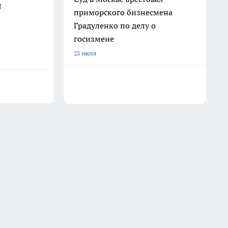
я
приморского бизнесмена
Градуленко по делу о
госизмене
23 июля