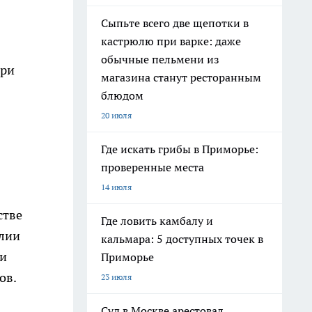
Сыпьте всего две щепотки в
кастрюлю при варке: даже
обычные пельмени из
три
магазина станут ресторанным
блюдом
20 июля
Где искать грибы в Приморье:
проверенные места
14 июля
стве
Где ловить камбалу и
алии
кальмара: 5 доступных точек в
 и
Приморье
ов.
23 июля
Суд в Москве арестовал