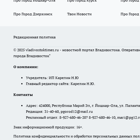
Про Город Йошкар-Ола
Про Город Курск
Про Город
Про Город Дзержинск
Твои Новости
Про Город
Редакционная политика
© 2025 vladivostoktimes.ru - новостной портал Владивостока. Операти
города Владивосток"
О компании:
Учредитель: ИП Карелин Н.Ю
Главный редактор сайта: Карелин Н.Ю.
Контакты
Адрес: 424000, Республика Марий Эл, г. Йошкар-Ола, ул. Палантая
Редакция: 31-40-60, pgorod12@mail.ru
Рекламный отдел: 8-927-680-46-20? 8-927-680-46-10, mari@pg12.r
Знак информационной продукции: 16+.
Политика конфиденциальности и обработки персональных данных поль