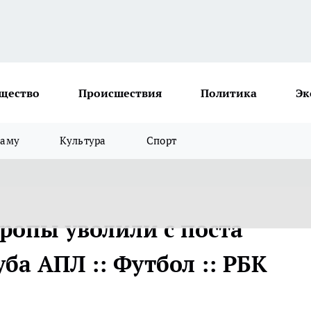
щество
Происшествия
Политика
Эк
ламу
Культура
Спорт
ропы уволили с поста
ба АПЛ :: Футбол :: РБК