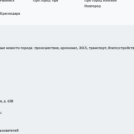
 Рыбинск
Про Город Уфа
Про Город Нижний
Новгород
 Краснодара
вные новости города: происшествия, криминал, ЖКХ, транспорт, благоустройст
, д. 63В
u
зователей