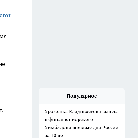
ator
чая
ие
Популярное
ов
Уроженка Владивостока вышла
в финал юниорского
Уимблдона впервые для России
за 10 лет