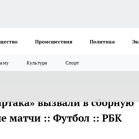
щество
Происшествия
Политика
Эк
ламу
Культура
Спорт
артака» вызвали в сборную
е матчи :: Футбол :: РБК