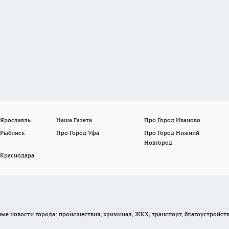
 Ярославль
Наша Газета
Про Город Иваново
 Рыбинск
Про Город Уфа
Про Город Нижний
Новгород
 Краснодара
вные новости города: происшествия, криминал, ЖКХ, транспорт, благоустройст