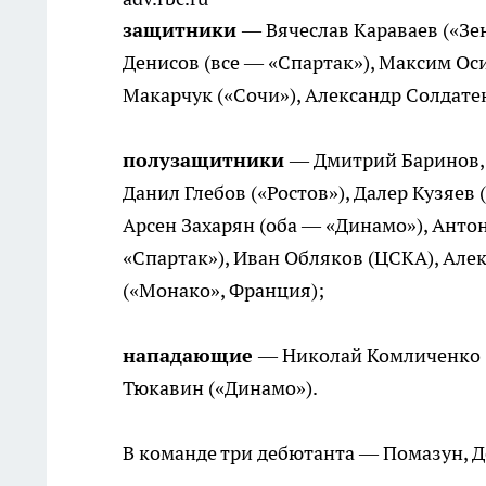
защитники
— Вячеслав Караваев («Зе
Денисов (все — «Спартак»), Максим Ос
Макарчук («Сочи»), Александр Солдате
полузащитники
— Дмитрий Баринов, 
Данил Глебов («Ростов»), Далер Кузяев
Арсен Захарян (оба — «Динамо»), Анто
«Спартак»), Иван Обляков (ЦСКА), Але
(«Монако», Франция);
нападающие
— Николай Комличенко (
Тюкавин («Динамо»).
В команде три дебютанта — Помазун, Д