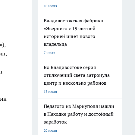
10 июля
Владивостокская фабрика
«Эвернит» с 19-летней
историей ищет нового
),
владельца
ин,
7 июля
 —
Во Владивостоке серия
н
отключений света затронула
центр и несколько районов
13 июля
тин
Педагоги из Мариуполя нашли
в Находке работу и достойный
заработок
20 июля