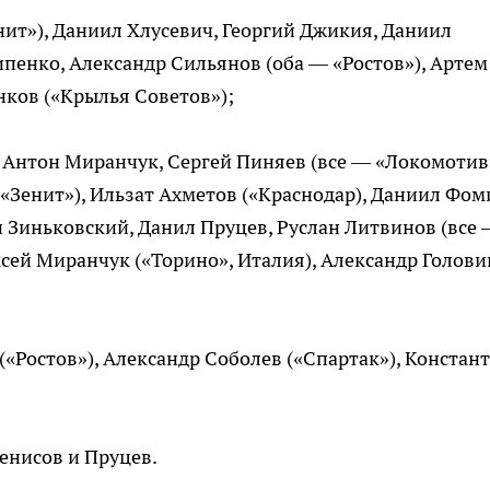
нит»), Даниил Хлусевич, Георгий Джикия, Даниил
ипенко, Александр Сильянов (оба — «Ростов»), Артем
нков («Крылья Советов»);
Антон Миранчук, Сергей Пиняев (все — «Локомотив»
 («Зенит»), Ильзат Ахметов («Краснодар), Даниил Фом
н Зиньковский, Данил Пруцев, Руслан Литвинов (все
ксей Миранчук («Торино», Италия), Александр Голови
«Ростов»), Александр Соболев («Спартак»), Констан
енисов и Пруцев.