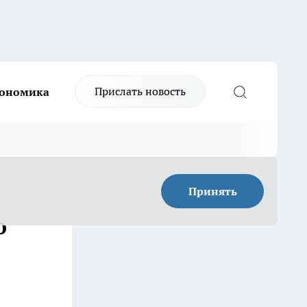
Прислать новость
ономика
Принять
о