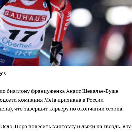
ges
по биатлону француженка Анаис Шевалье‑Буше
соцсети компания Metа признана в России
ена), что завершит карьеру по окончании сезона.
Осло. Пора повесить винтовку и лыжи на гвоздь. Я т