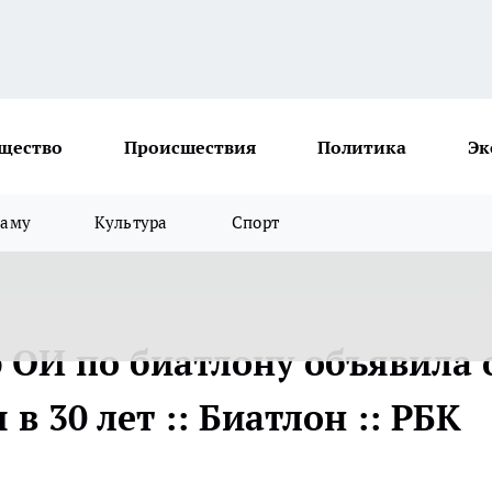
щество
Происшествия
Политика
Эк
ламу
Культура
Спорт
 ОИ по биатлону объявила 
в 30 лет :: Биатлон :: РБК