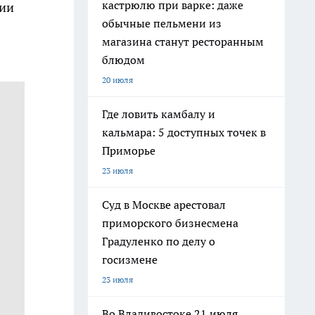
кастрюлю при варке: даже
нии
обычные пельмени из
магазина станут ресторанным
блюдом
20 июля
Где ловить камбалу и
кальмара: 5 доступных точек в
Приморье
23 июля
Суд в Москве арестовал
приморского бизнесмена
Градуленко по делу о
госизмене
23 июля
Во Владивостоке 21 июля