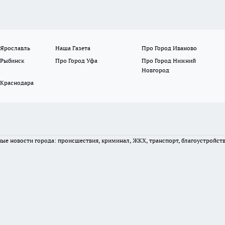
 Ярославль
Наша Газета
Про Город Иваново
 Рыбинск
Про Город Уфа
Про Город Нижний
Новгород
 Краснодара
вные новости города: происшествия, криминал, ЖКХ, транспорт, благоустройст