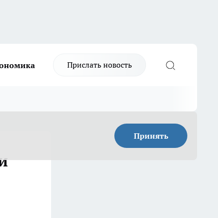
Прислать новость
ономика
Принять
и