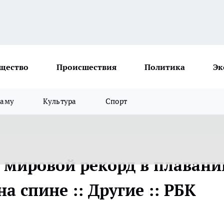
щество
Происшествия
Политика
Эк
ламу
Культура
Спорт
 мировой рекорд в плавани
а спине :: Другие :: РБК