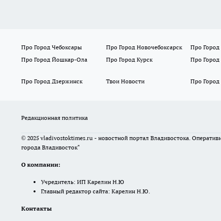
Про Город Чебоксары
Про Город Новочебоксарск
Про Город
Про Город Йошкар-Ола
Про Город Курск
Про Город
Про Город Дзержинск
Твои Новости
Про Город
Редакционная политика
© 2025 vladivostoktimes.ru - новостной портал Владивостока. Операти
города Владивосток"
О компании:
Учредитель: ИП Карелин Н.Ю
Главный редактор сайта: Карелин Н.Ю.
Контакты