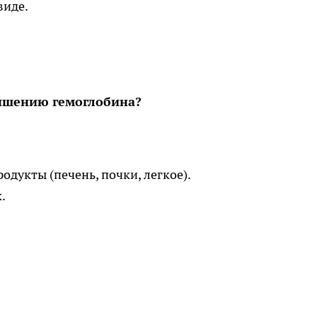
виде.
ышению гемоглобина?
одукты (печень, почки, легкое).
к.