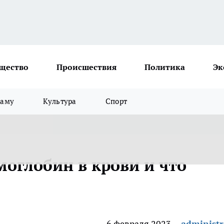
щество
Происшествия
Политика
Эк
ламу
Культура
Спорт
оглобин в крови и что
6 февраля 2023
administr