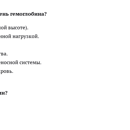
ень гемоглобина?
шой высоте).
нной нагрузкой.
тва.
еносной системы.
ровь.
ин?