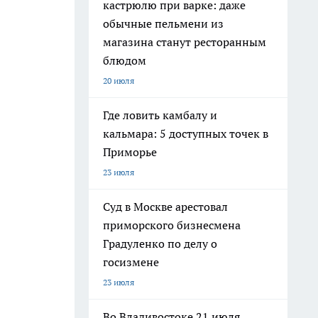
кастрюлю при варке: даже
обычные пельмени из
магазина станут ресторанным
блюдом
20 июля
Где ловить камбалу и
кальмара: 5 доступных точек в
Приморье
23 июля
Суд в Москве арестовал
приморского бизнесмена
Градуленко по делу о
госизмене
23 июля
Во Владивостоке 21 июля