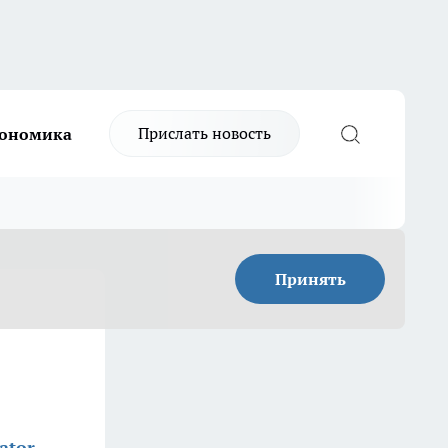
Прислать новость
ономика
Принять
ator