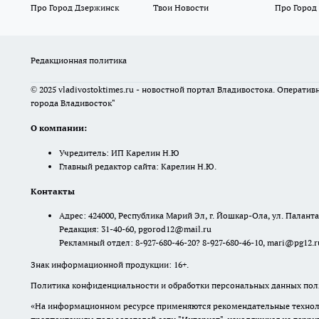
Про Город Дзержинск
Твои Новости
Про Город
Редакционная политика
© 2025 vladivostoktimes.ru - новостной портал Владивостока. Операти
города Владивосток"
О компании:
Учредитель: ИП Карелин Н.Ю
Главный редактор сайта: Карелин Н.Ю.
Контакты
Адрес: 424000, Республика Марий Эл, г. Йошкар-Ола, ул. Палантая
Редакция: 31-40-60, pgorod12@mail.ru
Рекламный отдел: 8-927-680-46-20? 8-927-680-46-10, mari@pg12.r
Знак информационной продукции: 16+.
Политика конфиденциальности и обработки персональных данных поль
«На информационном ресурсе применяются рекомендательные техноло