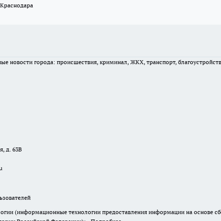
 Краснодара
вные новости города: происшествия, криминал, ЖКХ, транспорт, благоустройст
, д. 63В
u
зователей
гии (информационные технологии предоставления информации на основе сбор