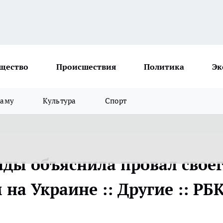
щество
Происшествия
Политика
Эк
ламу
Культура
Спорт
ды объяснила провал свое
на Украине :: Другие :: РБ