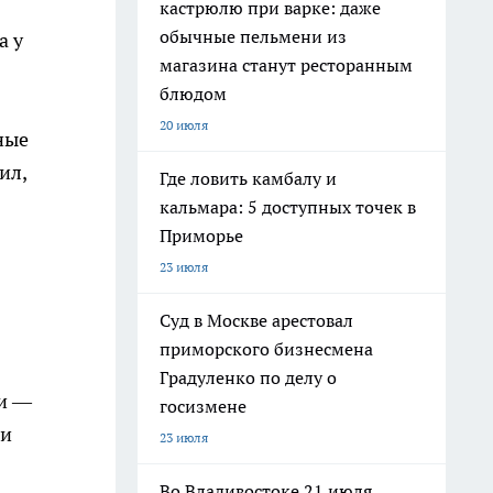
кастрюлю при варке: даже
обычные пельмени из
а у
магазина станут ресторанным
блюдом
20 июля
ные
ил,
Где ловить камбалу и
кальмара: 5 доступных точек в
Приморье
23 июля
Суд в Москве арестовал
приморского бизнесмена
Градуленко по делу о
ки —
госизмене
 и
23 июля
Во Владивостоке 21 июля