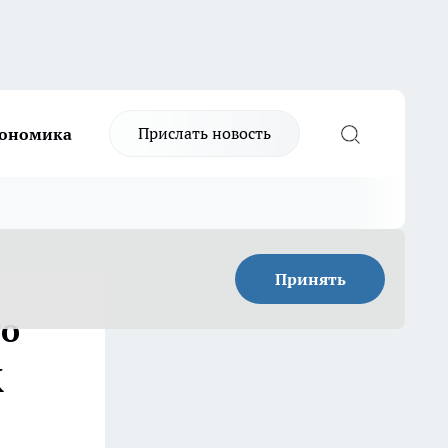
Прислать новость
ономика
Принять
го
К