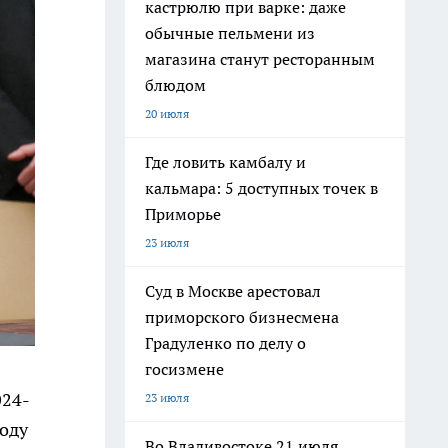
кастрюлю при варке: даже
обычные пельмени из
магазина станут ресторанным
блюдом
20 июля
Где ловить камбалу и
кальмара: 5 доступных точек в
Приморье
23 июля
Суд в Москве арестовал
приморского бизнесмена
Градуленко по делу о
госизмене
024-
23 июля
году
Во Владивостоке 21 июля