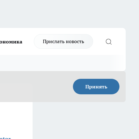
Прислать новость
ономика
Принять
ator