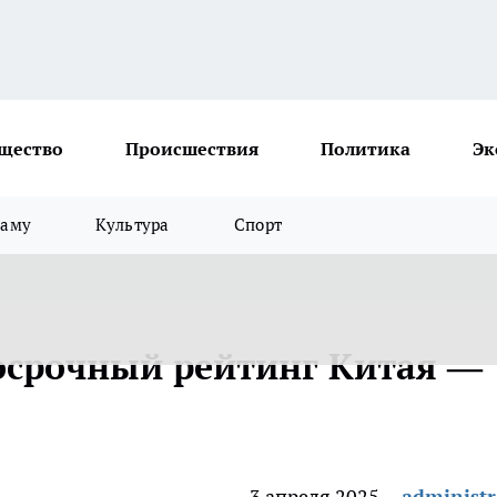
щество
Происшествия
Политика
Эк
ламу
Культура
Спорт
госрочный рейтинг Китая —
3 апреля 2025
administr