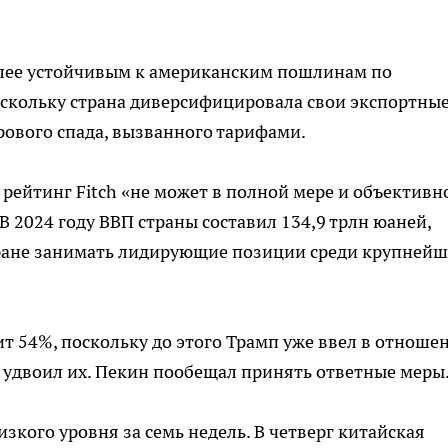
более устойчивым к американским пошлинам по
оскольку страна диверсифицировала свои экспортны
рового спада, вызванного тарифами.
 рейтинг Fitch «не может в полной мере и объективн
В 2024 году ВВП страны составил 134,9 трлн юаней,
тране занимать лидирующие позиции среди крупней
ит 54%, поскольку до этого Трамп уже ввел в отноше
 удвоил их. Пекин пообещал принять ответные меры
зкого уровня за семь недель. В четверг китайская