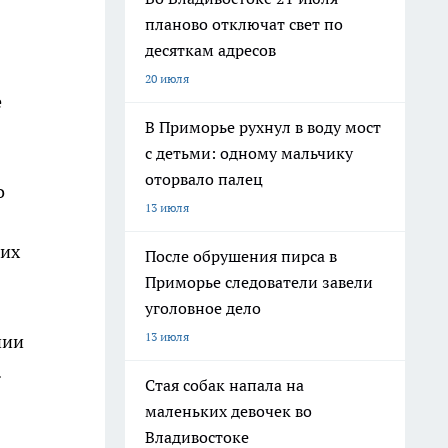
планово отключат свет по
десяткам адресов
20 июля
е
В Приморье рухнул в воду мост
с детьми: одному мальчику
оторвало палец
о
13 июля
ших
После обрушения пирса в
Приморье следователи завели
уголовное дело
13 июля
нии
.
Стая собак напала на
маленьких девочек во
Владивостоке