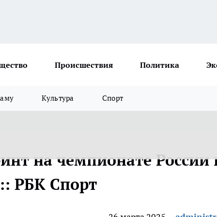
щество
Происшествия
Политика
Эк
ламу
Культура
Спорт
ринт на чемпионате России 
:: РБК Спорт
26 марта 2025
administr