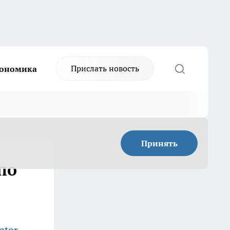
Прислать новость
ономика
Принять
по
ator