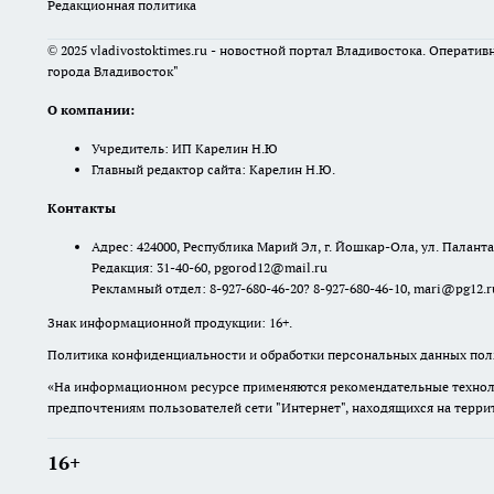
Редакционная политика
© 2025 vladivostoktimes.ru - новостной портал Владивостока. Операти
города Владивосток"
О компании:
Учредитель: ИП Карелин Н.Ю
Главный редактор сайта: Карелин Н.Ю.
Контакты
Адрес: 424000, Республика Марий Эл, г. Йошкар-Ола, ул. Палантая
Редакция: 31-40-60, pgorod12@mail.ru
Рекламный отдел: 8-927-680-46-20? 8-927-680-46-10, mari@pg12.r
Знак информационной продукции: 16+.
Политика конфиденциальности и обработки персональных данных поль
«На информационном ресурсе применяются рекомендательные техноло
предпочтениям пользователей сети "Интернет", находящихся на терр
16+