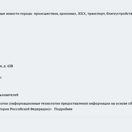
вные новости города: происшествия, криминал, ЖКХ, транспорт, благоустройст
, д. 63В
u
зователей
гии (информационные технологии предоставления информации на основе сбор
итории Российской Федерации)».
Подробнее