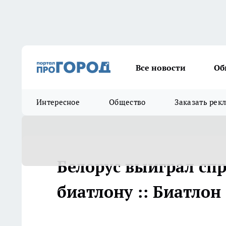
Все новости
Об
Интересное
Общество
Заказать рек
Белорус выиграл сп
биатлону :: Биатлон 