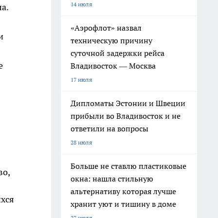
14 июля
а.
«Аэрофлот» назвал
и
техническую причину
суточной задержки рейса
е
Владивосток — Москва
17 июля
Дипломаты Эстонии и Швеции
прибыли во Владивосток и не
ответили на вопросы
28 июля
Больше не ставлю пластиковые
во,
окна: нашла стильную
альтернативу которая лучше
ихся
хранит уют и тишину в доме
27 июля