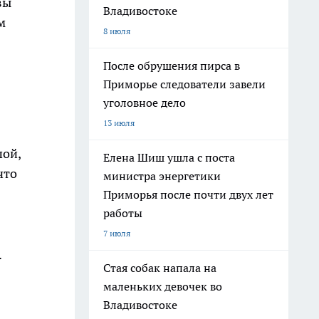
вы
Владивостоке
м
8 июля
После обрушения пирса в
Приморье следователи завели
уголовное дело
13 июля
шой,
Елена Шиш ушла с поста
что
министра энергетики
Приморья после почти двух лет
работы
7 июля
.
Стая собак напала на
маленьких девочек во
Владивостоке