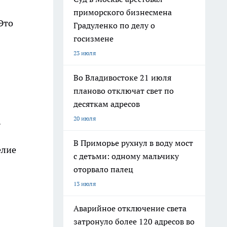
приморского бизнесмена
Это
Градуленко по делу о
госизмене
23 июля
Во Владивостоке 21 июля
планово отключат свет по
десяткам адресов
20 июля
.
В Приморье рухнул в воду мост
елие
с детьми: одному мальчику
оторвало палец
13 июля
Аварийное отключение света
затронуло более 120 адресов во