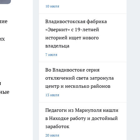
10 июля
ние
Владивостокская фабрика
«Эвернит» с 19-летней
историей ищет нового
их
владельца
7 июля
Во Владивостоке серия
отключений света затронула
я
центр и несколько районов
ьные
13 июля
Педагоги из Мариуполя нашли
в Находке работу и достойный
заработок
20 июля