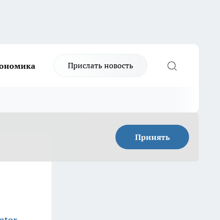
Прислать новость
ономика
Принять
ator