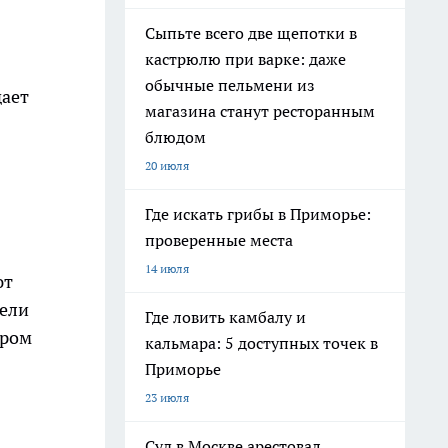
Сыпьте всего две щепотки в
кастрюлю при варке: даже
обычные пельмени из
дает
магазина станут ресторанным
блюдом
20 июля
Где искать грибы в Приморье:
проверенные места
14 июля
ют
дели
Где ловить камбалу и
ором
кальмара: 5 доступных точек в
Приморье
23 июля
Суд в Москве арестовал