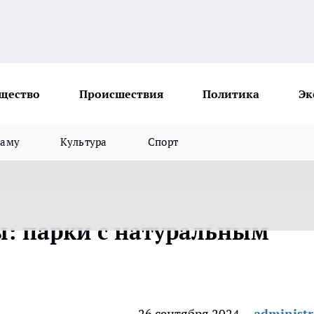
щество
Происшествия
Политика
Эк
ламу
Культура
Спорт
: парки с натуральным
26 сентября 2024
administr