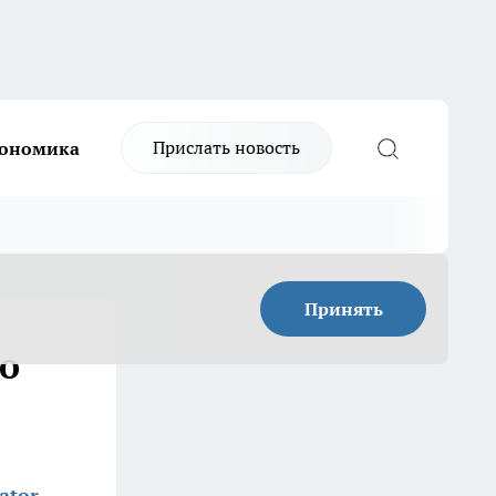
Прислать новость
ономика
Принять
мо
ator