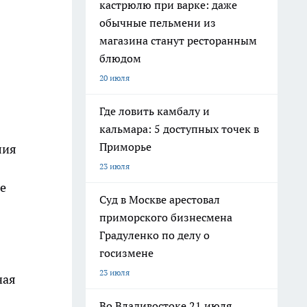
кастрюлю при варке: даже
обычные пельмени из
магазина станут ресторанным
блюдом
20 июля
Где ловить камбалу и
кальмара: 5 доступных точек в
Приморье
лия
23 июля
е
Суд в Москве арестовал
приморского бизнесмена
Градуленко по делу о
госизмене
23 июля
чая
Во Владивостоке 21 июля