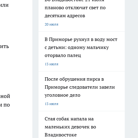
 или
планово отключат свет по
десяткам адресов
20 июля
В Приморье рухнул в воду мост
дить
с детьми: одному мальчику
оторвало палец
13 июля
После обрушения пирса в
Приморье следователи завели
уголовное дело
ьной
м по
13 июля
Стая собак напала на
маленьких девочек во
Владивостоке