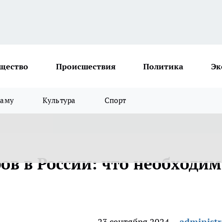
щество
Происшествия
Политика
Эк
ламу
Культура
Спорт
ов в России: что необходи
23 сентября 2024
administr