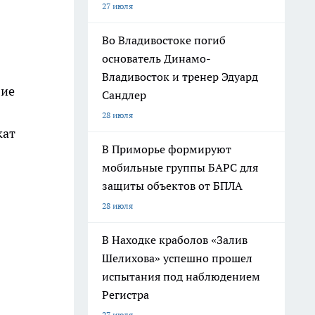
27 июля
Во Владивостоке погиб
основатель Динамо-
Владивосток и тренер Эдуард
вие
Сандлер
28 июля
кат
В Приморье формируют
мобильные группы БАРС для
защиты объектов от БПЛА
28 июля
В Находке краболов «Залив
Шелихова» успешно прошел
испытания под наблюдением
Регистра
27 июля