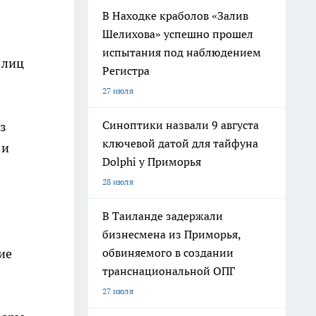
В Находке краболов «Залив
Шелихова» успешно прошел
испытания под наблюдением
 лиц
Регистра
27 июля
Синоптики назвали 9 августа
ез
ключевой датой для тайфуна
 и
Dolphi у Приморья
28 июля
В Таиланде задержали
бизнесмена из Приморья,
ие
обвиняемого в создании
транснациональной ОПГ
27 июля