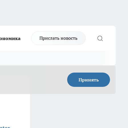
Прислать новость
ономика
Принять
ator