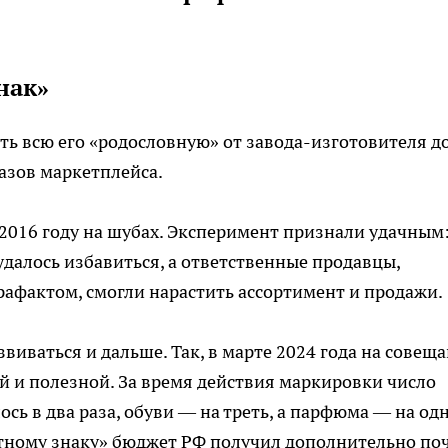
нак»
ть всю его «родословную» от завода-изготовителя д
азов маркетплейса.
2016 году на шубах. Эксперимент признали удачным:
алось избавиться, а ответственные продавцы,
афактом, смогли нарастить ассортимент и продажи.
звиваться и дальше. Так, в марте 2024 года на совещ
й и полезной. За время действия маркировки число
ь в два раза, обуви — на треть, а парфюма — на од
стному знаку» бюджет РФ получил дополнительно по