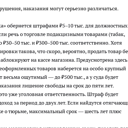
рушения, наказания могут серьезно различаться.
ка» обернется штрафами ₽5–10 тыс. для должностных
сли речь о торговле подакцизными товарами (табак,
о ₽30–50 тыс. и ₽300–500 тыс. соответственно. Хотя
ровки такова, что скоро, вероятно, продать товар б
аблокируют на кассе магазина. Предусмотрена здесь
неоформленных товаров наберется на особо крупный
т весьма ощутимый — до ₽500 тыс., а у суда будет
аказания лишение свободы на срок до пяти лет.
это уже уголовная ответственность. Штраф будет
доход за период до двух лет. Если найдутся отягчающ
уже о тюрьме, максимальный срок — шесть лет плюс