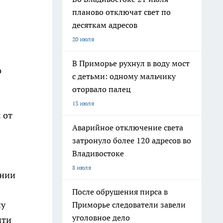
планово отключат свет по
десяткам адресов
20 июля
В Приморье рухнул в воду мост
о
с детьми: одному мальчику
оторвало палец
13 июля
 от
Аварийное отключение света
затронуло более 120 адресов во
Владивостоке
8 июля
ании
После обрушения пирса в
ну
Приморье следователи завели
уголовное дело
чти