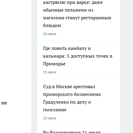
кастрюлю при варке: даже
обычные пельмени из
магазина станут ресторанным
блюдом
20 июля
Где ловить камбалу и
кальмара: 5 доступных точек в
Приморье
23 июля
Суд в Москве арестовал
приморского бизнесмена
Градуленко по делу о
 не
госизмене
23 июля
Во Владивостоке 21 июля