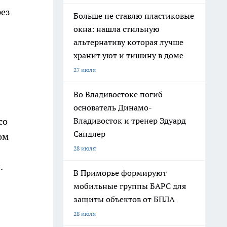
рез
Больше не ставлю пластиковые
окна: нашла стильную
альтернативу которая лучше
хранит уют и тишину в доме
27 июля
Во Владивостоке погиб
основатель Динамо-
со
Владивосток и тренер Эдуард
Сандлер
ом
28 июля
.
В Приморье формируют
мобильные группы БАРС для
защиты объектов от БПЛА
28 июля