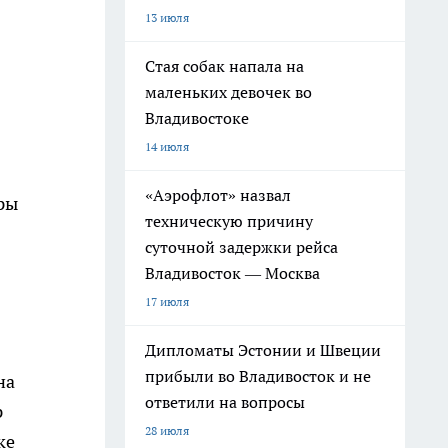
13 июля
Стая собак напала на
маленьких девочек во
Владивостоке
14 июля
«Аэрофлот» назвал
ры
техническую причину
суточной задержки рейса
Владивосток — Москва
17 июля
Дипломаты Эстонии и Швеции
прибыли во Владивосток и не
на
ответили на вопросы
р
28 июля
ке