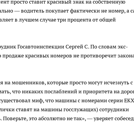
ент просто ставит красивый знак на собственную
ально — водитель покупает фактически не номер, а с
авляет в лучшем случае три процента от общей
удник Госавтоинспекции Сергей С. По словам экс-
по продаже красивых номеров не противоречит закон
ся на мошенников, которые просто могут исчезнуть с
ать, что никаких послаблений и приоритета на доро
 существовал миф, что машины с номерами серии ЕКХ
блички ставят на машины госслужащих) сотрудники
Поверьте, это абсолютно не так», — уверяет собесе