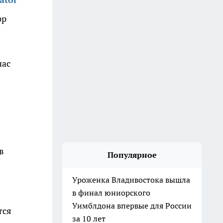
фр
час
в
Популярное
Уроженка Владивостока вышла
в финал юниорского
Уимблдона впервые для России
тся
за 10 лет