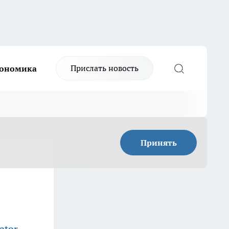
Прислать новость
ономика
Принять
ator