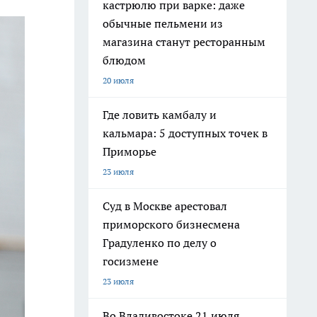
кастрюлю при варке: даже
обычные пельмени из
магазина станут ресторанным
блюдом
20 июля
Где ловить камбалу и
кальмара: 5 доступных точек в
Приморье
23 июля
Суд в Москве арестовал
приморского бизнесмена
Градуленко по делу о
госизмене
23 июля
Во Владивостоке 21 июля