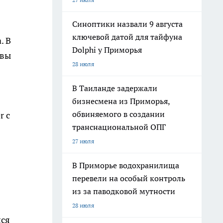
Синоптики назвали 9 августа
ключевой датой для тайфуна
. В
Dolphi у Приморья
овы
28 июля
В Таиланде задержали
бизнесмена из Приморья,
обвиняемого в создании
r с
транснациональной ОПГ
27 июля
В Приморье водохранилища
перевели на особый контроль
из за паводковой мутности
28 июля
лся