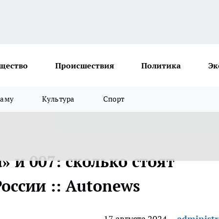
щество
Происшествия
Политика
Эк
ламу
Культура
Спорт
» и 007: сколько стоят
оссии :: Autonews
17 августа 2024
administr