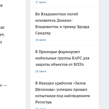
27 июля
се
Во Владивостоке погиб
основатель Динамо-
Владивосток и тренер Эдуард
час
Сандлер
ет.
28 июля
о
В Приморье формируют
мобильные группы БАРС для
защиты объектов от БПЛА
28 июля
В Находке краболов «Залив
ми —
Шелихова» успешно прошел
испытания под наблюдением
Регистра
27 июля