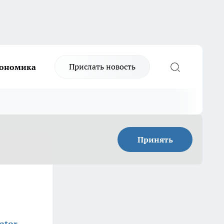
Прислать новость
ономика
Принять
ator