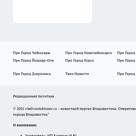
Про Город Чебоксары
Про Город Новочебоксарск
Про Город
Про Город Йошкар-Ола
Про Город Курск
Про Город
Про Город Дзержинск
Твои Новости
Про Город
Редакционная политика
© 2025 vladivostoktimes.ru - новостной портал Владивостока. Операти
города Владивосток"
О компании:
Учредитель: ИП Карелин Н.Ю