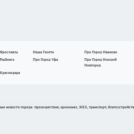
 Ярославль
Наша Газета
Про Город Иваново
 Рыбинск
Про Город Уфа
Про Город Нижний
Новгород
 Краснодара
вные новости города: происшествия, криминал, ЖКХ, транспорт, благоустройст