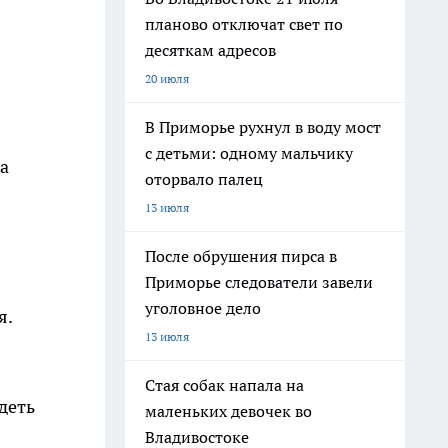
планово отключат свет по
десяткам адресов
20 июля
В Приморье рухнул в воду мост
с детьми: одному мальчику
а
оторвало палец
13 июля
После обрушения пирса в
Приморье следователи завели
уголовное дело
я.
13 июля
Стая собак напала на
деть
маленьких девочек во
Владивостоке