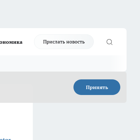
Прислать новость
ономика
Принять
ator