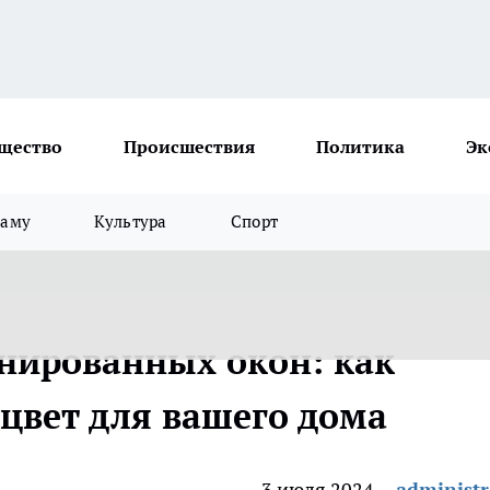
щество
Происшествия
Политика
Эк
ламу
Культура
Спорт
нированных окон: как
цвет для вашего дома
3 июля 2024
administr