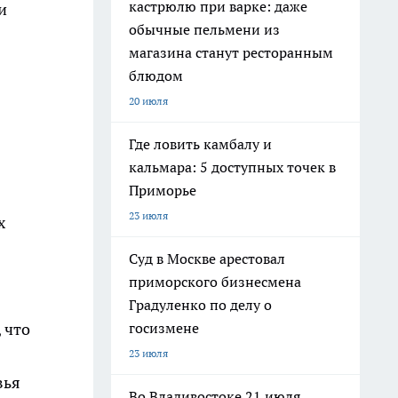
кастрюлю при варке: даже
и
обычные пельмени из
магазина станут ресторанным
блюдом
20 июля
Где ловить камбалу и
кальмара: 5 доступных точек в
Приморье
23 июля
х
Суд в Москве арестовал
приморского бизнесмена
Градуленко по делу о
госизмене
 что
23 июля
вья
Во Владивостоке 21 июля