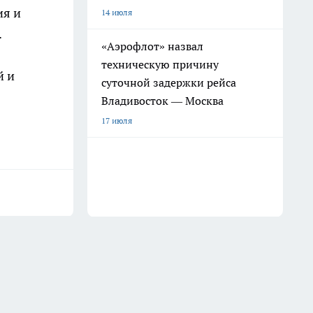
ия и
14 июля
.
«Аэрофлот» назвал
техническую причину
й и
суточной задержки рейса
Владивосток — Москва
17 июля