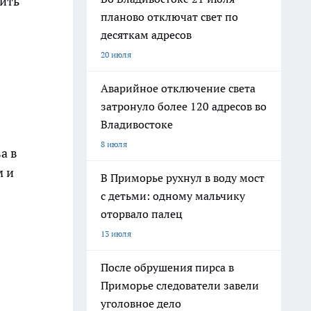
шить
планово отключат свет по
десяткам адресов
20 июля
Аварийное отключение света
затронуло более 120 адресов во
Владивостоке
8 июля
а в
м и
В Приморье рухнул в воду мост
с детьми: одному мальчику
оторвало палец
13 июля
После обрушения пирса в
Приморье следователи завели
уголовное дело