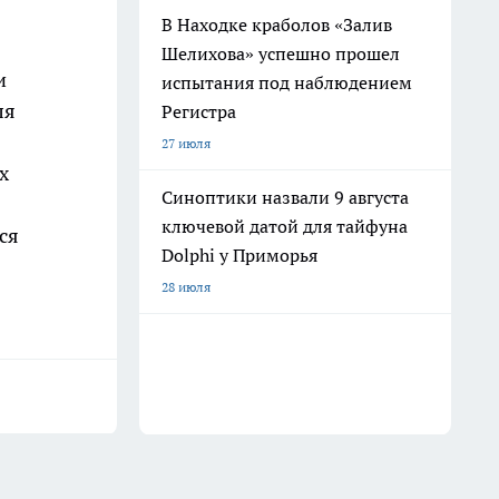
В Находке краболов «Залив
Шелихова» успешно прошел
и
испытания под наблюдением
ля
Регистра
27 июля
х
Синоптики назвали 9 августа
ключевой датой для тайфуна
ся
Dolphi у Приморья
28 июля