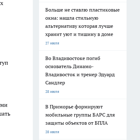
ых
Больше не ставлю пластиковые
окна: нашла стильную
альтернативу которая лучше
хранит уют и тишину в доме
27 июля
Во Владивостоке погиб
туп
основатель Динамо-
Владивосток и тренер Эдуард
Сандлер
28 июля
ими
В Приморье формируют
шать
мобильные группы БАРС для
защиты объектов от БПЛА
28 июля