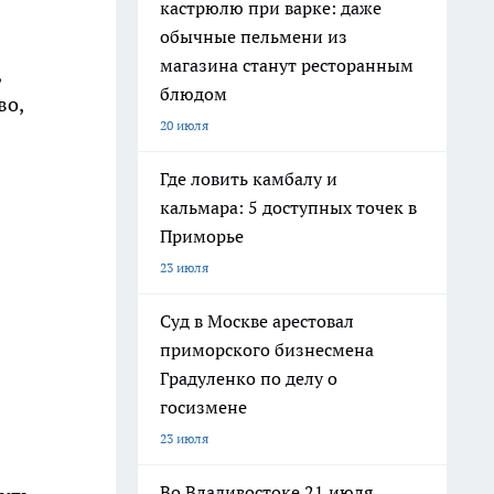
кастрюлю при варке: даже
обычные пельмени из
магазина станут ресторанным
,
блюдом
во,
20 июля
Где ловить камбалу и
кальмара: 5 доступных точек в
Приморье
23 июля
Суд в Москве арестовал
приморского бизнесмена
Градуленко по делу о
госизмене
23 июля
Во Владивостоке 21 июля