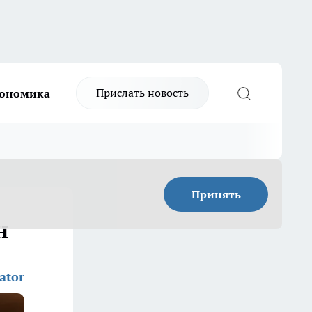
Прислать новость
ономика
Принять
н
ator