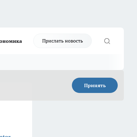
Прислать новость
ономика
Принять
ator