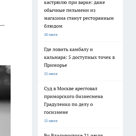
кастрюлю при варке: даже
обычные пельмени из
я
магазина станут ресторанным
 —
блюдом
20 июля
Где ловить камбалу и
кальмара: 5 доступных точек в
Приморье
23 июля
Суд в Москве арестовал
приморского бизнесмена
Градуленко по делу о
госизмене
23 июля
Во Владивостоке 21 июля