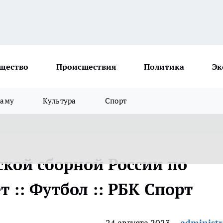
щество
Происшествия
Политика
Эк
ламу
Культура
Спорт
кой сборной России по
т :: Футбол :: РБК Спорт
24 августа 2023
administr