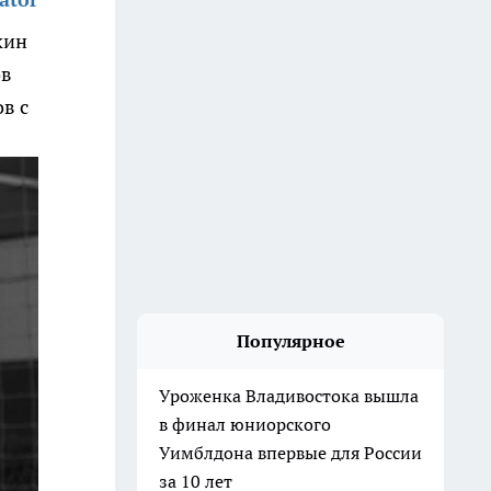
кин
ов
в с
Популярное
Уроженка Владивостока вышла
в финал юниорского
Уимблдона впервые для России
за 10 лет