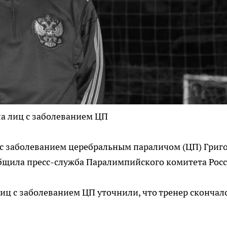
а лиц с заболеванием ЦП
 с заболеванием церебральным параличом (ЦП) Григ
общила пресс-служба Паралимпийского комитета Росс
иц с заболеванием ЦП уточнили, что тренер скончал