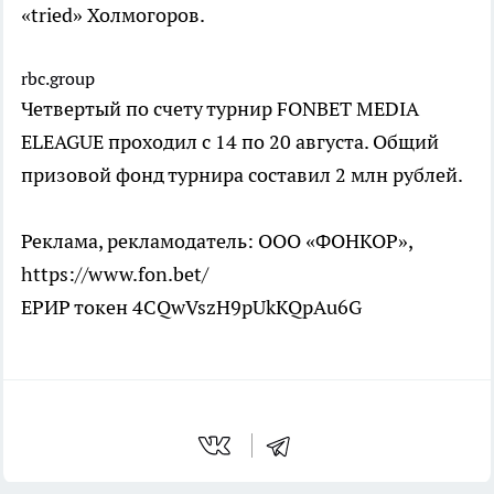
«tried» Холмогоров.
rbc.group
Четвертый по счету турнир FONBET MEDIA
ELEAGUE проходил с 14 по 20 августа. Общий
призовой фонд турнира составил 2 млн рублей.
Реклама, рекламодатель: ООО «ФОНКОР»,
https://www.fon.bet/
ЕРИР токен 4CQwVszH9pUkKQpAu6G