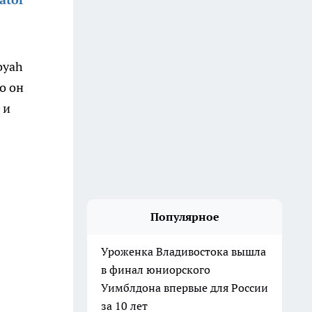
oyah
о он
 и
Популярное
Уроженка Владивостока вышла
в финал юниорского
Уимблдона впервые для России
за 10 лет