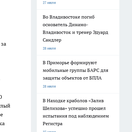
27 июля
Во Владивостоке погиб
основатель Динамо-
Владивосток и тренер Эдуард
Сандлер
 за
28 июля
В Приморье формируют
мобильные группы БАРС для
защиты объектов от БПЛА
о
28 июля
0
В Находке краболов «Залив
глый
Шелихова» успешно прошел
ое
испытания под наблюдением
ка
Регистра
27 июля