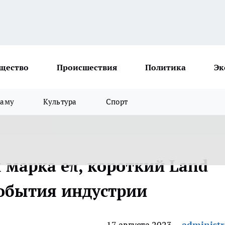
щество
Происшествия
Политика
Эк
ламу
Культура
Спорт
 марка eπ, короткий Land
 события индустрии
17 августа 2023
administr