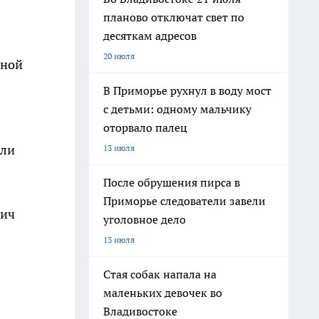
планово отключат свет по
десяткам адресов
20 июля
нной
В Приморье рухнул в воду мост
с детьми: одному мальчику
оторвало палец
или
13 июля
После обрушения пирса в
Приморье следователи завели
Бич
уголовное дело
13 июля
Стая собак напала на
маленьких девочек во
Владивостоке