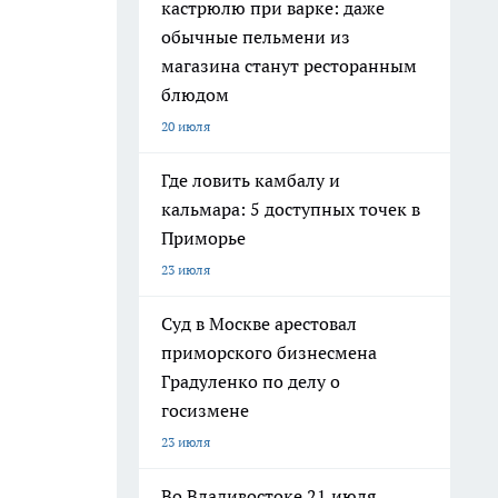
кастрюлю при варке: даже
обычные пельмени из
магазина станут ресторанным
блюдом
20 июля
Где ловить камбалу и
кальмара: 5 доступных точек в
Приморье
23 июля
Суд в Москве арестовал
приморского бизнесмена
Градуленко по делу о
госизмене
23 июля
Во Владивостоке 21 июля