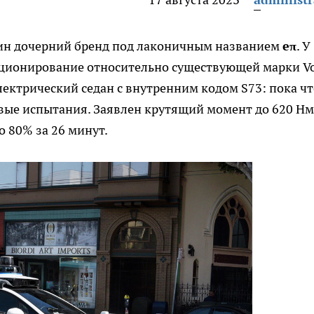
дин дочерний бренд под лаконичным названием
eπ
. У
зиционирование относительно существующей марки V
лектрический седан с внутренним кодом S73: пока чт
овые испытания. Заявлен крутящий момент до 620 Нм
о 80% за 26 минут.