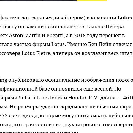
(фактически главным дизайнером) в компании
Lotus
м посту он заменит скончавшегося в июне Питера
х Aston Martin и Bugatti, а в 2018 году перешел в
 стала частью фирмы Lotus. Именно Бен Пейн отвечал
совера Lotus Eletre, а теперь он возглавит весь штат
ing опубликовало официальные изображения новог
ртификационной базе он появился еще весной. По
верами Subaru Forester или Honda CR-V: длина — 461
 мм. Но размеры удачно скрадывает необычный окру
 272 светодиода, которые могут показывать небольш
новка, которая состоит из двухлитрового атмосферни