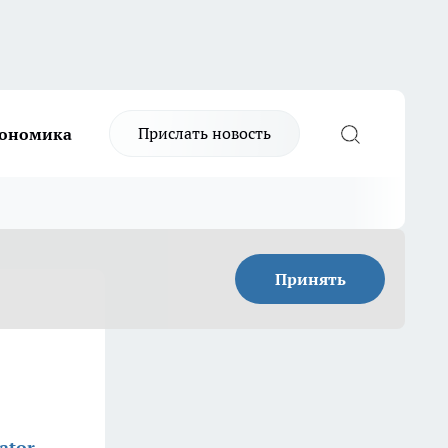
Прислать новость
ономика
Принять
ator