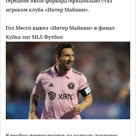
середине июля форвард официально стал
игроком клуба «Интер Майами».
Гол Месси вывел «Интер Майами» в финал
Кубка лиг MLS
Футбол
В тройку претендентов на награду лучшему