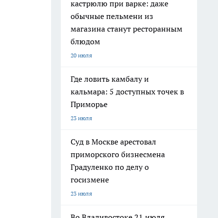
кастрюлю при варке: даже
обычные пельмени из
магазина станут ресторанным
блюдом
20 июля
Где ловить камбалу и
кальмара: 5 доступных точек в
Приморье
23 июля
Суд в Москве арестовал
приморского бизнесмена
Градуленко по делу о
госизмене
23 июля
Во Владивостоке 21 июля