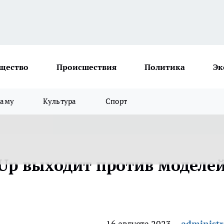
щество
Происшествия
Политика
Эк
ламу
Культура
Спорт
 Up выходит против моделе
16 августа 2023
administr