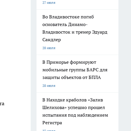
27 июля
Во Владивостоке погиб
основатель Динамо-
Владивосток и тренер Эдуард
Сандлер
28 июля
В Приморье формируют
мобильные группы БАРС для
защиты объектов от БПЛА
28 июля
В Находке краболов «Залив
ra
Шелихова» успешно прошел
испытания под наблюдением
Регистра
27 июля