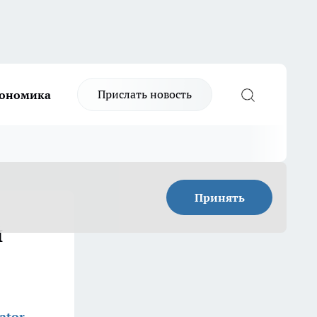
Прислать новость
ономика
Принять
й
ator