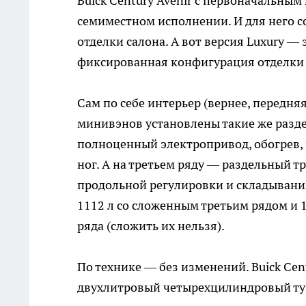
Buick Century Avenir с первоначальны
семиместном исполнении. И для него с
отделки салона. А вот версия Luxury — 
фиксированная конфигурация отделки 
Сам по себе интерьер (вернее, передня
минивэнов установлены такие же разде
полноценный электропривод, обогрев,
ног. А на третьем ряду — раздельный 
продольной регулировки и складывания
1112 л со сложенным третьим рядом и 
ряда (сложить их нельзя).
По технике — без изменений. Buick Ce
двухлитровый четырехцилиндровый турб