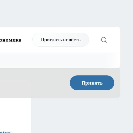
Прислать новость
ономика
Принять
ator