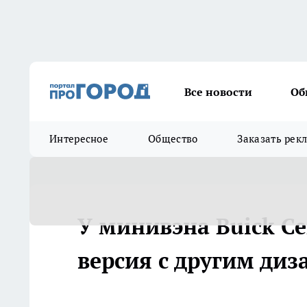
Все новости
Об
Интересное
Общество
Заказать рек
У минивэна Buick C
версия с другим ди