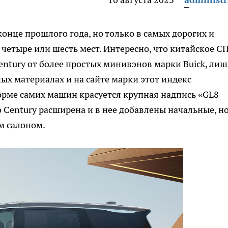
онце прошлого года, но только в самых дорогих и
 четыре или шесть мест. Интересно, что китайское С
ntury от более простых минивэнов марки Buick, ли
ных материалах и на сайте марки этот индекс
корме самих машин красуется крупная надпись «GL8
 Century расширена и в нее добавлены начальные, но
м салоном.