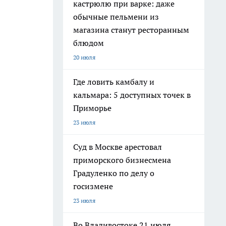
кастрюлю при варке: даже
обычные пельмени из
магазина станут ресторанным
блюдом
20 июля
Где ловить камбалу и
кальмара: 5 доступных точек в
Приморье
23 июля
Суд в Москве арестовал
приморского бизнесмена
Градуленко по делу о
госизмене
23 июля
Во Владивостоке 21 июля