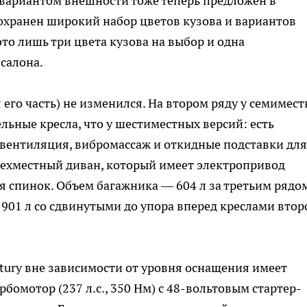
м вариантом внешности тоже теперь предложен в
охранен широкий набор цветов кузова и вариантов
это лишь три цвета кузова на выбор и одна
салона.
я его часть) не изменился. На втором ряду у семимес
льные кресла, что у шестиместных версий: есть
 вентиляция, вибромассаж и откидные подставки для
трехместный диван, который имеет электропривод
 спинок. Объем багажника — 604 л за третьим рядом
1901 л со сдвинутыми до упора вперед креслами втор
ntury вне зависимости от уровня оснащения имеет
омотор (237 л.с., 350 Нм) с 48-вольтовым стартер-