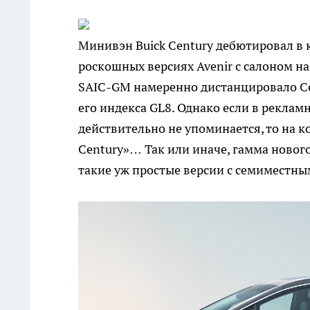
Минивэн Buick Century дебютировал в к
роскошных версиях Avenir с салоном на
SAIC-GM намеренно дистанцировало Ce
его индекса GL8. Однако если в реклам
действительно не упоминается, то на 
Century»… Так или иначе, гамма нового
такие уж простые версии с семиместны