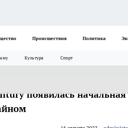
щество
Происшествия
Политика
Эк
ламу
Культура
Спорт
entury появилась начальная
зайном
16 августа 2023
administr