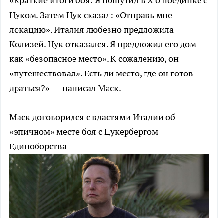
«Краткие итоги боя: Я пошутил в X о поединке с
Цуком. Затем Цук сказал: «Отправь мне
локацию». Италия любезно предложила
Колизей. Цук отказался. Я предложил его дом
как «безопасное место». К сожалению, он
«путешествовал». Есть ли место, где он готов
драться?» — написал Маск.
Маск договорился с властями Италии об
«эпичном» месте боя с Цукербергом
Единоборства