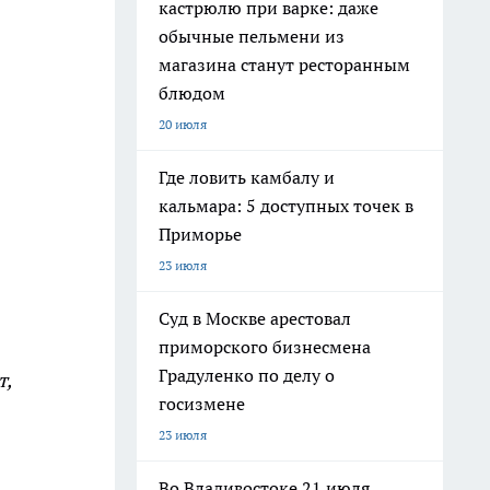
кастрюлю при варке: даже
обычные пельмени из
магазина станут ресторанным
блюдом
20 июля
Где ловить камбалу и
кальмара: 5 доступных точек в
Приморье
23 июля
Суд в Москве арестовал
приморского бизнесмена
Градуленко по делу о
т,
госизмене
23 июля
Во Владивостоке 21 июля