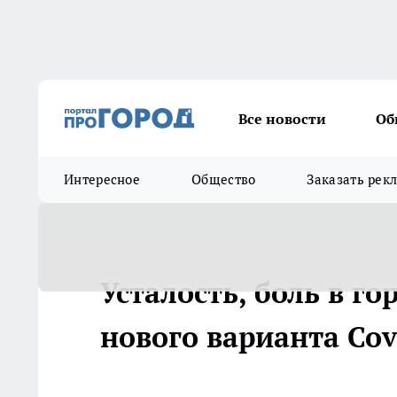
Все новости
Об
Интересное
Общество
Заказать рек
Усталость, боль в г
нового варианта Covi