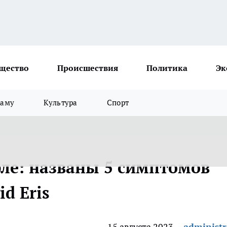
щество
Происшествия
Политика
Эк
ламу
Культура
Спорт
орле: названы 5 симптомов
d Eris
15 августа 2023
administr