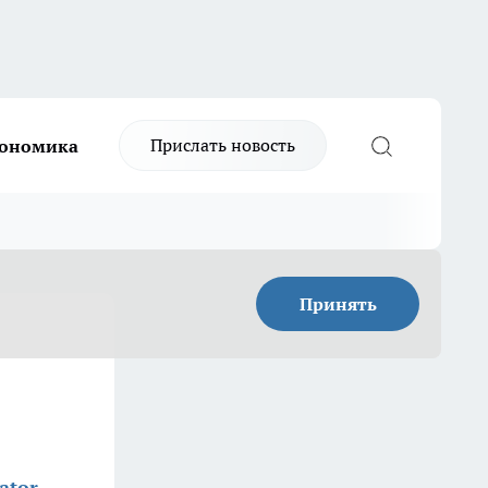
Прислать новость
ономика
Принять
ator