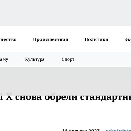
щество
Происшествия
Политика
Эк
ламу
Культура
Спорт
el X снова обрели стандарт
15 августа 2023
administr