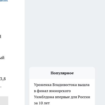
d
ный
Популярное
 3,8
Уроженка Владивостока вышла
.
в финал юниорского
Уимблдона впервые для России
за 10 лет