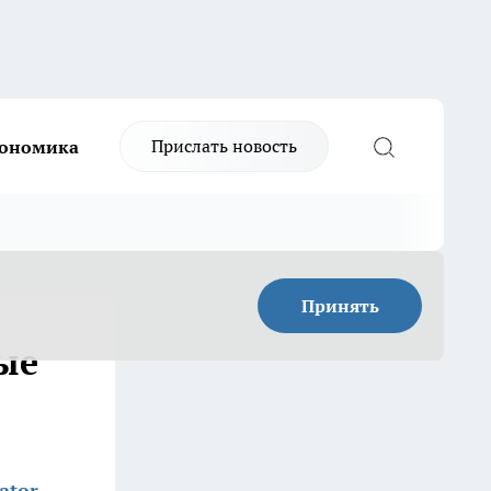
Прислать новость
ономика
Принять
ные
ator