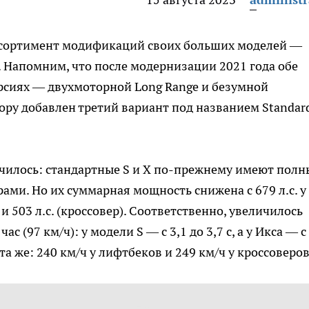
ассортимент модификаций своих больших моделей —
. Напомним, что после модернизации 2021 года обе
рсиях — двухмоторной Long Range и безумной
бору добавлен третий вариант под названием Standar
училось: стандартные S и X по-прежнему имеют пол
ами. Но их суммарная мощность снижена с 679 л.с. у
 и 503 л.с. (кроссовер). Соответственно, увеличилось
с (97 км/ч): у модели S — с 3,1 до 3,7 с, а у Икса — с
та же: 240 км/ч у лифтбеков и 249 км/ч у кроссоверов