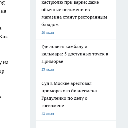
ng
кастрюлю при варке: даже
обычные пельмени из
 на
магазина станут ресторанным
блюдом
а
20 июля
 Как
Где ловить камбалу и
кальмара: 5 доступных точек в
Приморье
у на
23 июля
ер
Суд в Москве арестовал
приморского бизнесмена
.
Градуленко по делу о
госизмене
23 июля