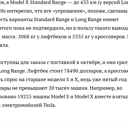
м, а Model X Standard Range — до 433 км (у версий Lo
 Но интересно, что все «упрощения», похоже, сделаны
сть варианты Standard Range и Long Range имеют
этого пока не подтвердила, но в пользу такого вывод
асса: 2068 кг у лифтбеков и 2335 кг у кроссоверов.
яла.
ступны для заказа с поставкой в октябре, и они сраз
ong Range. Лифтбек стоит 78490 долларов, а кроссов
 спрос на старшие модели S и X, ведь уже пятый год
пары не превышают 20 тысяч машин. Например, во
зовано 19225 машин Model S и Model X вместе взятых
 электромобилей Tesla.