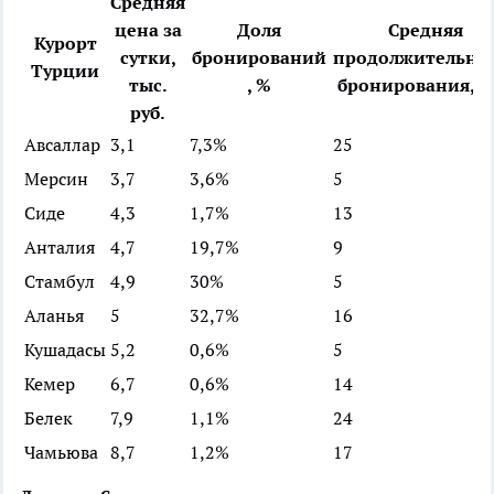
Средняя
цена за
Доля
Средняя
Курорт
сутки,
бронирований
продолжительно
Турции
тыс.
, %
бронирования, д
руб.
Авсаллар
3,1
7,3%
25
Мерсин
3,7
3,6%
5
Сиде
4,3
1,7%
13
Анталия
4,7
19,7%
9
Стамбул
4,9
30%
5
Аланья
5
32,7%
16
Кушадасы
5,2
0,6%
5
Кемер
6,7
0,6%
14
Белек
7,9
1,1%
24
Чамьюва
8,7
1,2%
17