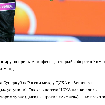
рниру на призы Акинфеева, который соберет в Химк
 команд.
за Суперкубок России между ЦСКА и «Зенитом»
цы» уступили). Также в ворота ЦСКА назначались
втором турах (дважды, против «Ахмата») — во всех тр