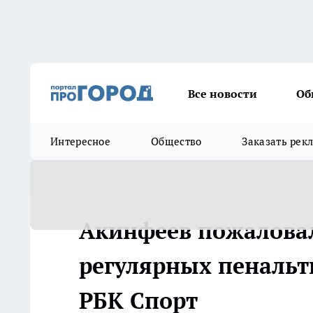
Все новости
Об
Интересное
Общество
Заказать рек
Акинфеев пожаловал
регулярных пенальти
РБК Спорт