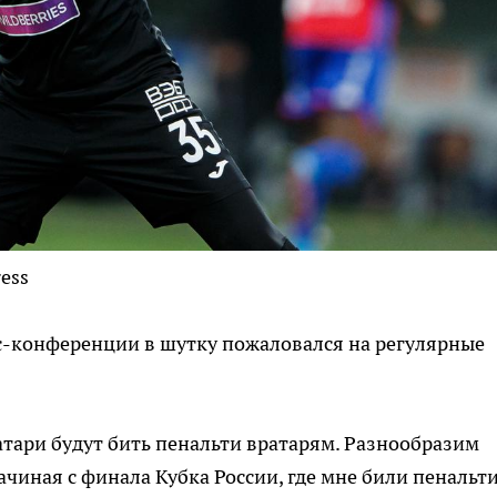
ress
с-конференции в шутку пожаловался на регулярные
вратари будут бить пенальти вратарям. Разнообразим
ачиная с финала Кубка России, где мне били пенальти