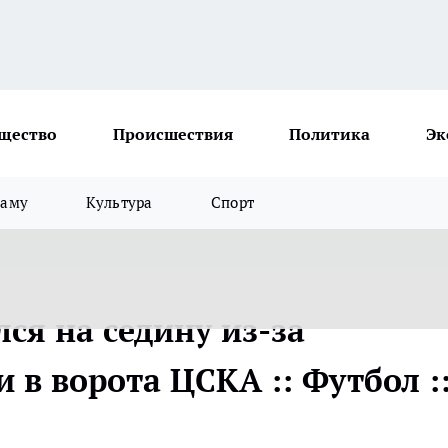
щество
Происшествия
Политика
Эк
ламу
Культура
Спорт
ся на седину из-за
 в ворота ЦСКА :: Футбол :