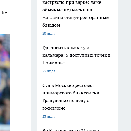
кастрюлю при варке: даже
обычные пельмени из
ТВ».
магазина станут ресторанным
блюдом
20 июля
Где ловить камбалу и
кальмара: 5 доступных точек в
Приморье
23 июля
Суд в Москве арестовал
приморского бизнесмена
Градуленко по делу о
госизмене
23 июля
Во Владивостоке 21 июля