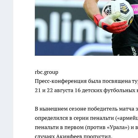
rbc.group
Пресс‑конференция была посвящена ту
21 и 22 августа 16 детских футбольных
В нынешнем сезоне победитель матча 
определился в серии пенальти («армей
пенальти в первом (против «Урала») и 
случаях Акинфеев пропустил.