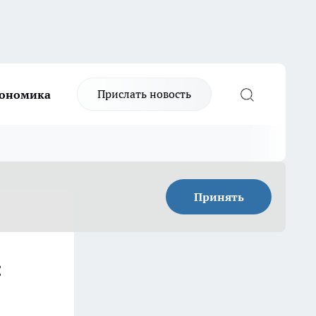
Прислать новость
ономика
Принять
: