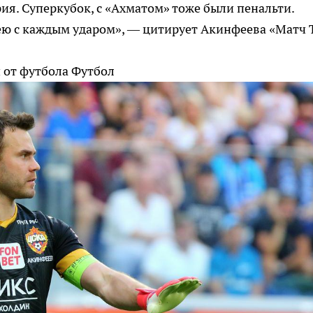
рия. Суперкубок, с «Ахматом» тоже были пенальти.
дею с каждым ударом», — цитирует Акинфеева «Матч 
и от футбола
Футбол