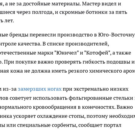
я, а не за достойные материалы. Мастер видел и
вшиеся через полгода, и скромные ботинки за пять
ь лет.
тные бренды перенесли производство в Юго-Восточн
нтроле качества. В списке производителей,
течественные марки "Юничел" и "Котофей", а также
co. При покупке важно проверять гибкость подошвы и
ьная кожа не должна иметь резкого химического аром
м из-за
замерзших ногах
при экстремально низких
лов советует использовать фольгированные стельки 
 нормального кровообращения в конечностях. Важно
тинка ускоряет охлаждение стопы, поэтому необходи
ы или специальные сорбенты, сообщает портал