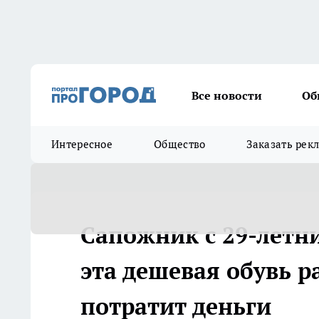
Все новости
Об
Интересное
Общество
Заказать рек
Сапожник с 29-летн
эта дешевая обувь р
потратит деньги