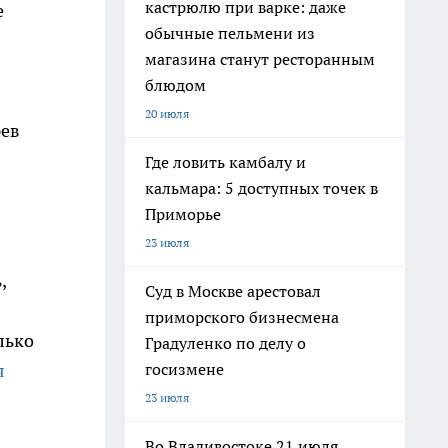
кастрюлю при варке: даже
е
обычные пельмени из
магазина станут ресторанным
блюдом
в
20 июля
рев
Где ловить камбалу и
кальмара: 5 доступных точек в
Приморье
23 июля
,
Суд в Москве арестовал
приморского бизнесмена
лько
Градуленко по делу о
госизмене
я
23 июля
Во Владивостоке 21 июля