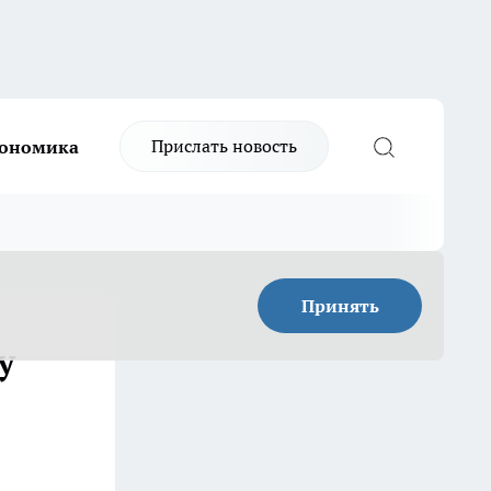
Прислать новость
ономика
Принять
у