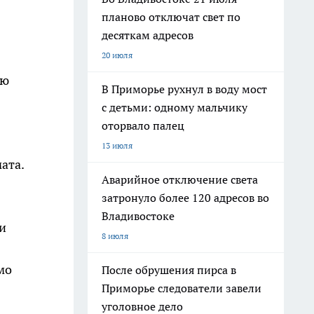
планово отключат свет по
десяткам адресов
20 июля
ую
В Приморье рухнул в воду мост
с детьми: одному мальчику
оторвало палец
13 июля
ата.
Аварийное отключение света
затронуло более 120 адресов во
Владивостоке
и
8 июля
мо
После обрушения пирса в
Приморье следователи завели
уголовное дело