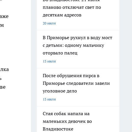
планово отключат свет по
десяткам адресов
Даже
20 июля
ым
В Приморье рухнул в воду мост
с детьми: одному мальчику
оторвало палец
13 июля
елка
После обрушения пирса в
ь
Приморье следователи завели
аве
уголовное дело
13 июля
Стая собак напала на
маленьких девочек во
Владивостоке