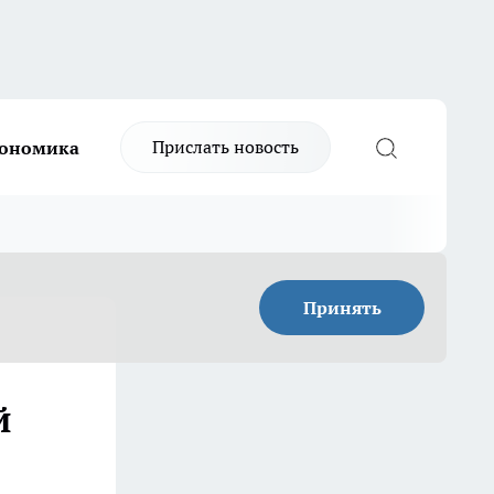
Прислать новость
ономика
Принять
й