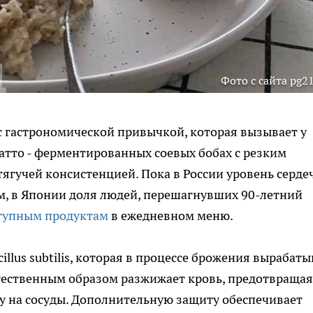
Фото с сайта pg21
с гастрономической привычкой, которая вызывает у
натто - ферментированных соевых бобах с резким
гучей консистенцией. Пока в России уровень серде
м, в Японии доля людей, перешагнувших 90-летний
тупным продуктам
в ежедневном меню.
illus subtilis, которая в процессе брожения вырабаты
стественным образом разжижает кровь, предотвращая
у на сосуды. Дополнительную защиту обеспечивает