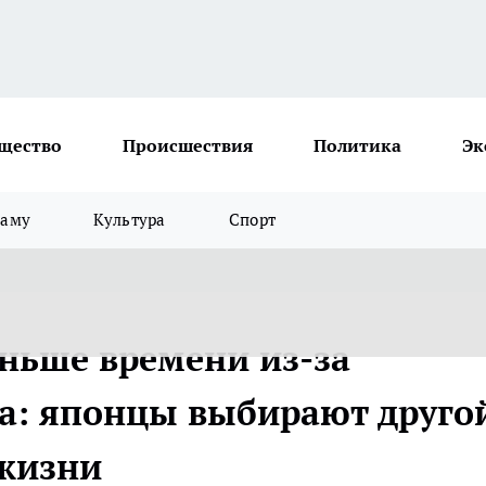
щество
Происшествия
Политика
Эк
ламу
Культура
Спорт
аньше времени из-за
а: японцы выбирают друго
 жизни