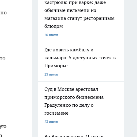
кастрюлю при варке: даже
обычные пельмени из
жно
магазина станут ресторанным
блюдом
20 июля
Где ловить камбалу и
кальмара: 5 доступных точек в
то
Приморье
23 июля
Суд в Москве арестовал
приморского бизнесмена
Градуленко по делу о
госизмене
23 июля
кую
а
Во Владивостоке 21 июля