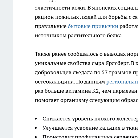
эластичности кожи. В японских социа
рацион пожилых людей для борьбы с с
правильные
бытовые привычки
работа
источником растительного белка.
Также ранее сообщалось о выводах нор
уникальные свойства сыра Ярлсберг. В
добровольцев съедала по 57 граммов пр
остеокальцина. По данным
региональ
раз больше витамина К2, чем пармезан. 
помогает организму следующим образ
Снижается уровень плохого холесте
Улучшается усвоение кальция в ткан
Происходит профилактика сердечно