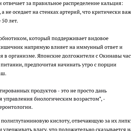
 отвечает за правильное распределение кальция:
 а не оседает на стенках артерий, что критически ва
50 лет.
обиотиком, который поддерживает видовое
кишечник напрямую влияет на иммунный ответ и
я в организме. Японские долгожители с Окинавы час
 питании, предпочитая начинать утро с порции
аш.
ированных продуктов - это не просто дань
я управления биологическим возрастом", -
геронтологии.
 полиглутаминовую кислоту, отвечающую за их лип
м удерживать влагу, что положительно сказывается н