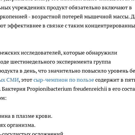
льных учреждениях продукт обязательно включают в
аркопенией - возрастной потерей мышечной массы. 
ют эффективнее в связке с таким концентрированн
вежских исследователей, которые обнаружили
 ходе шестинедельного эксперимента группа
одукта в день, что значительно повысило уровень б
ных СМИ
, этот
сыр-чемпион по пользе
содержит в пят
Бактерия Propionibacterium freudenreichii в его сост
ом:
рина в плазме крови.
ях организма.
-сосудистых осложнений.