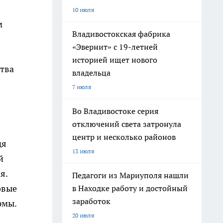
10 июля
м
Владивостокская фабрика
«Эвернит» с 19-летней
историей ищет нового
ства
владельца
7 июля
Во Владивостоке серия
отключений света затронула
центр и несколько районов
дя
13 июля
й
я.
Педагоги из Мариуполя нашли
овые
в Находке работу и достойный
заработок
рмы.
20 июля