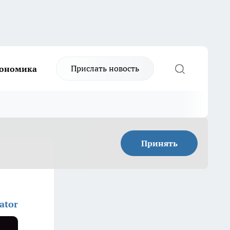
Прислать новость
ономика
Принять
ator