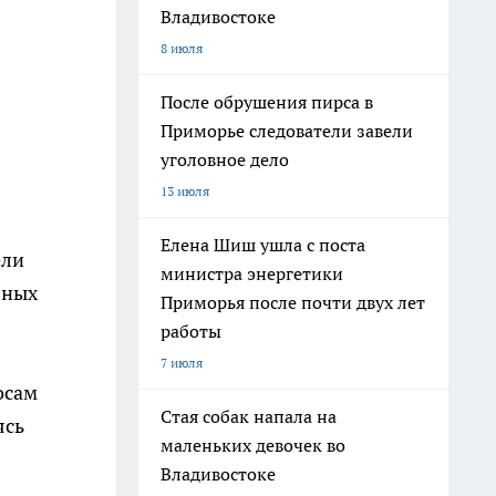
Владивостоке
8 июля
После обрушения пирса в
Приморье следователи завели
уголовное дело
13 июля
Елена Шиш ушла с поста
ели
министра энергетики
вных
Приморья после почти двух лет
работы
7 июля
осам
Стая собак напала на
ясь
маленьких девочек во
Владивостоке