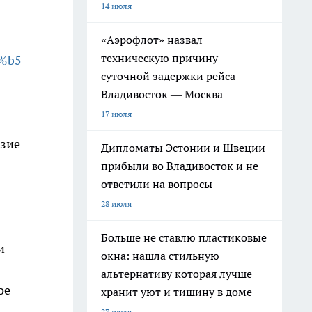
14 июля
«Аэрофлот» назвал
техническую причину
%b5
суточной задержки рейса
Владивосток — Москва
17 июля
азие
Дипломаты Эстонии и Швеции
прибыли во Владивосток и не
ответили на вопросы
28 июля
Больше не ставлю пластиковые
и
окна: нашла стильную
альтернативу которая лучше
ое
хранит уют и тишину в доме
27 июля