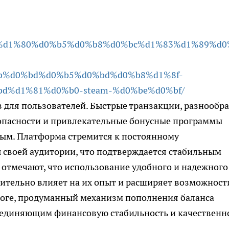
d0%bf%d1%80%d0%b5%d0%b8%d0%bc%d1%83%d1%89%d0
b%d0%bd%d0%b5%d0%bd%d0%b8%d1%8f-
d%d1%81%d0%b0-steam-%d0%be%d0%bf/
 для пользователей. Быстрые транзакции, разнообр
зопасности и привлекательные бонусные программы
ным. Платформа стремится к постоянному
 своей аудитории, что подтверждается стабильным
 отмечают, что использование удобного и надежного
ительно влияет на их опыт и расширяет возможност
тоге, продуманный механизм пополнения баланса
ъединяющим финансовую стабильность и качественн