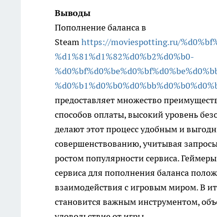
Выводы
Пополнение баланса в
Steam
https://moviespotting.ru/%
%d1%81%d1%82%d0%b2%d0%b0-
%d0%bf%d0%be%d0%bf%d0%be%d0%b
%d0%b1%d0%b0%d0%bb%d0%b0%d0%b
предоставляет множество преимуществ
способов оплаты, высокий уровень бе
делают этот процесс удобным и выгод
совершенствованию, учитывая запросы
ростом популярности сервиса. Геймеры
сервиса для пополнения баланса полож
взаимодействия с игровым миром. В и
становится важным инструментом, об
удовольствие от игры.