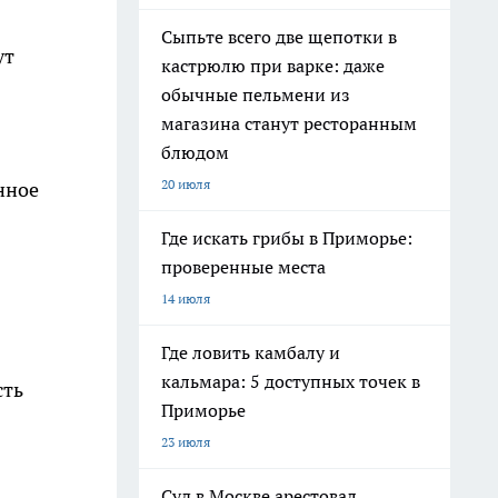
Сыпьте всего две щепотки в
ут
кастрюлю при варке: даже
обычные пельмени из
магазина станут ресторанным
блюдом
20 июля
нное
Где искать грибы в Приморье:
проверенные места
14 июля
Где ловить камбалу и
кальмара: 5 доступных точек в
сть
Приморье
23 июля
Суд в Москве арестовал