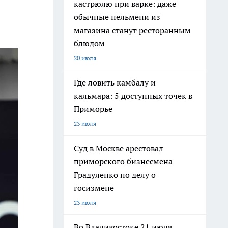
кастрюлю при варке: даже
обычные пельмени из
магазина станут ресторанным
блюдом
20 июля
Где ловить камбалу и
кальмара: 5 доступных точек в
Приморье
23 июля
Суд в Москве арестовал
приморского бизнесмена
Градуленко по делу о
госизмене
23 июля
Во Владивостоке 21 июля