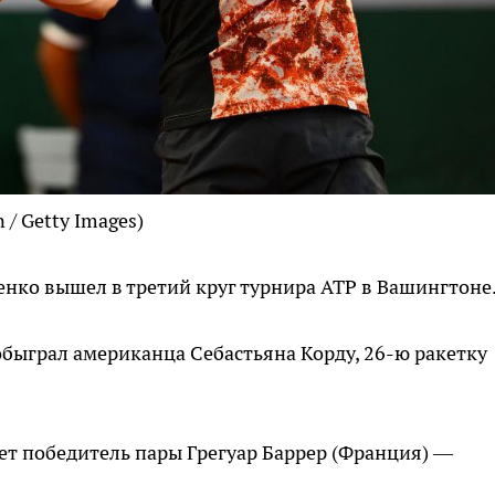
 / Getty Images)
нко вышел в третий круг турнира ATP в Вашингтоне
обыграл американца Себастьяна Корду, 26-ю ракетку
 победитель пары Грегуар Баррер (Франция) —