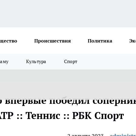
щество
Происшествия
Политика
Эк
ламу
Культура
Спорт
 впервые победил соперни
TP :: Теннис :: РБК Спорт
2 августа 2023
administr