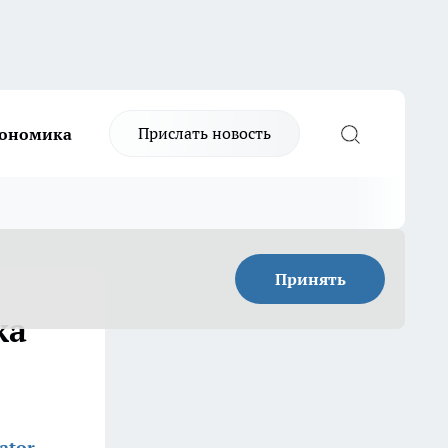
Прислать новость
ономика
Принять
ка
ator